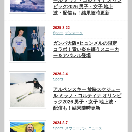
ール ミラノ・コルティナ オリン
ピック2026 男子・女子 地上
波・配信も！結果随時更新
2025-3-22
Sports
,
デンマーク
ガンバ大阪×ヒュンメルの限定
コラボ！青い炎を纏うスニーカ
ー＆アパレル登場
2026-2-4
Sports
アルペンスキー 放映スケジュー
ル ミラノ・コルティナ オリンピ
ック2026 男子・女子 地上波・
配信も！結果随時更新
2024-8-7
Sports
,
スウェーデン
,
ニュース