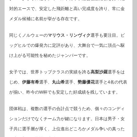
対的エースで、安定した飛距離と高い完成度を誇り、常に金
メダル候補に名前が挙がる存在です。
同じくノルウェーの
マリウス・リンヴィク
選手も要注目。ビ
ッグヒルでの爆発力に定評があり、大舞台で一気に頂点へ駆
け上がる可能性を秘めたジャンパーです。
女子では、世界トップクラスの実績を誇る
高梨沙羅
選手をは
じめ、
伊藤有希
選手、
丸山希
選手、
勢藤優花
選手と4名の代表
が揃い、昨今のW杯でも安定した好成績を残しています。
団体戦は、複数の選手の合計点で競うため、個々のコンディ
ションだけでなくチーム力が鍵になります。日本は男子・女
子共に選手層が厚く、上位進出どころかメダル争いの真った