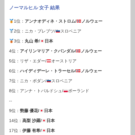
ノーマルヒル 女子 結果
1位：
アンナオディネ・ストロム/
ノルウェー
2位：ニカ・プレブツ/
スロベニア
3位：
丸山 希/
日本
4位：
アイリンマリア・クバンダル/
ノルウェー
5位：リザ・エダー/
オーストリア
6位：
ハイディデーレ・トラーセル/
ノルウェー
7位：ニカ・ボダン/
スロベニア
8位：アンナ・トバルドシュ/
ポーランド
--
9位：
勢藤 優花/
日本
14位：
高梨 沙羅/
日本
17位：
伊藤 有希/
日本