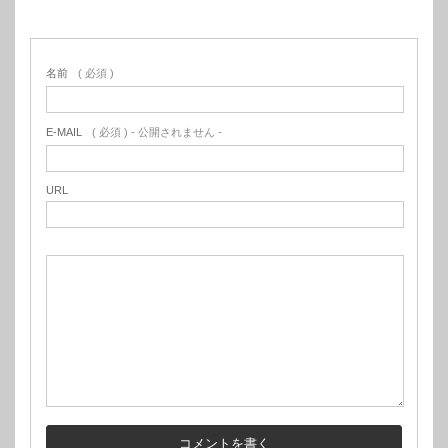
名前
( 必須 )
E-MAIL
( 必須 ) - 公開されません -
URL