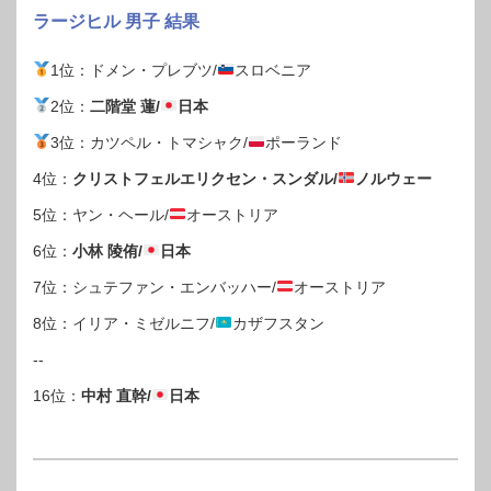
ラージヒル 男子 結果
1位：ドメン・プレブツ/
スロベニア
2位：
二階堂 蓮/
日本
3位：カツペル・トマシャク/
ポーランド
4位：
クリストフェルエリクセン・スンダル/
ノルウェー
5位：ヤン・ヘール/
オーストリア
6位：
小林 陵侑/
日本
7位：シュテファン・エンバッハー/
オーストリア
8位：イリア・ミゼルニフ/
カザフスタン
--
16位：
中村 直幹/
日本