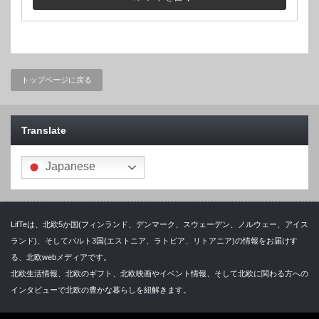
トップページに戻る
Translate
Japanese
LifTeは、北欧5か国(フィンランド、デンマーク、スウェーデン、ノルウェー、アイス
ランド)、そしてバルト3国(エストニア、ラトビア、リトアニア)の情報をお届けす
る、北欧webメディアです。
北欧生活情報、北欧のギフト、北欧映画やイベント情報、そして北欧に関わる方への
インタビューで北欧の豊かな暮らしを紐解きます。