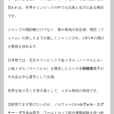
競われる、冬季オリンピックの中でも伝統と迫力のある種目
です。
ジャンプの飛距離だけでなく、風や着地の安定感、飛型（フ
ォーム）の美しさまでが厳しくジャッジされ、1本1本の飛び
が勝負を決めます。
日本勢では、北京オリンピックで金メダル（ノーマルヒル）
と銀メダル（ラージヒル）を獲得したエース
小林陵侑
選手が
今大会も中心選手として出場。
世界を知り尽くす実力者として、メダル期待の筆頭です。
北欧勢でまず挙げたいのが、ノルウェーの
ハルヴォル・エグ
ナー・グラネル
選手。ワールドカップ総合優勝経験を持つ絶