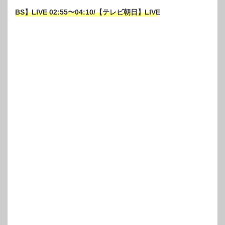
BS】LIVE 02:55〜04:10/【テレビ朝日】LIVE