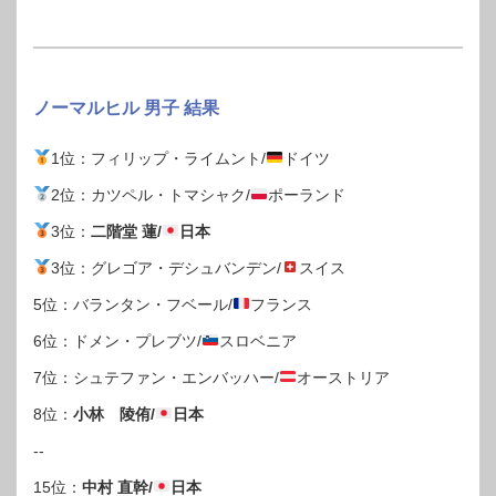
ノーマルヒル 男子 結果
1位：フィリップ・ライムント/
ドイツ
2位：カツペル・トマシャク/
ポーランド
3位：
二階堂 蓮/
日本
3位：グレゴア・デシュバンデン/
スイス
5位：バランタン・フベール/
フランス
6位：ドメン・プレブツ/
スロベニア
7位：シュテファン・エンバッハー/
オーストリア
8位：
小林 陵侑/
日本
--
15位：
中村 直幹/
日本