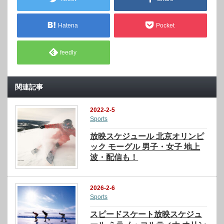
Hatena
Pocket
feedly
関連記事
2022-2-5
Sports
放映スケジュール 北京オリンピ
ック モーグル 男子・女子 地上
波・配信も！
2026-2-6
Sports
スピードスケート放映スケジュ