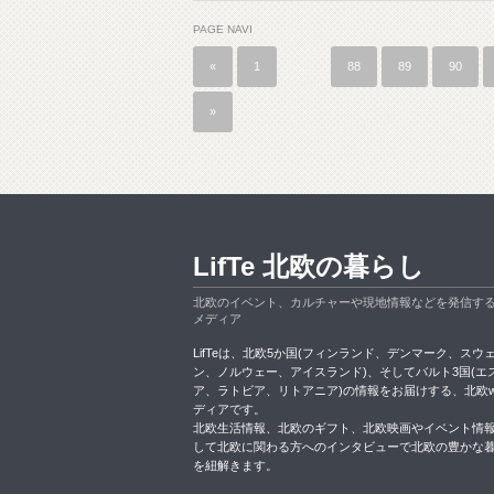
PAGE NAVI
«
1
…
88
89
90
»
LifTe 北欧の暮らし
北欧のイベント、カルチャーや現地情報などを発信す
メディア
LifTeは、北欧5か国(フィンランド、デンマーク、スウ
ン、ノルウェー、アイスランド)、そしてバルト3国(エ
ア、ラトビア、リトアニア)の情報をお届けする、北欧w
ディアです。
北欧生活情報、北欧のギフト、北欧映画やイベント情
して北欧に関わる方へのインタビューで北欧の豊かな
を紐解きます。