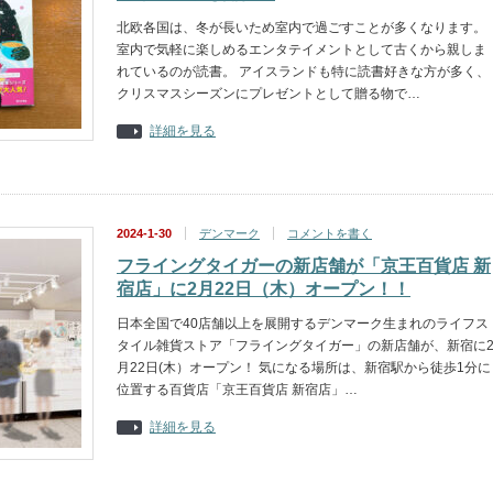
北欧各国は、冬が長いため室内で過ごすことが多くなります。
室内で気軽に楽しめるエンタテイメントとして古くから親しま
れているのが読書。 アイスランドも特に読書好きな方が多く、
クリスマスシーズンにプレゼントとして贈る物で…
詳細を見る
2024-1-30
デンマーク
コメントを書く
フライングタイガーの新店舗が「京王百貨店 新
宿店」に2月22日（木）オープン！！
日本全国で40店舗以上を展開するデンマーク生まれのライフス
タイル雑貨ストア「フライングタイガー」の新店舗が、新宿に
月22日(木）オープン！ 気になる場所は、新宿駅から徒歩1分に
位置する百貨店「京王百貨店 新宿店」…
詳細を見る