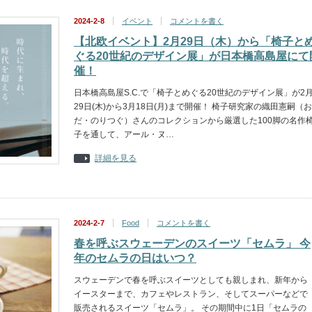
2024-2-8
イベント
コメントを書く
【北欧イベント】2月29日（木）から「椅子と
ぐる20世紀のデザイン展」が日本橋高島屋にて
催！
日本橋高島屋S.C.で「椅子とめぐる20世紀のデザイン展」が2
29日(木)から3月18日(月)まで開催！ 椅子研究家の織田憲嗣（お
だ・のりつぐ）さんのコレクションから厳選した100脚の名作
子を通して、アール・ヌ…
詳細を見る
2024-2-7
Food
コメントを書く
春を呼ぶスウェーデンのスイーツ「セムラ」 今
年のセムラの日はいつ？
スウェーデンで春を呼ぶスイーツとしても親しまれ、新年から
イースターまで、カフェやレストラン、そしてスーパーなどで
販売されるスイーツ「セムラ」。 その期間中に1日「セムラの