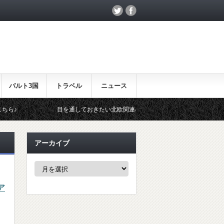
バルト3国
トラベル
ニュース
目を通しておきたい北欧関連のイベント！
北欧らしいギフトを
アーカイブ
ア
ー
カ
ア
イ
ブ