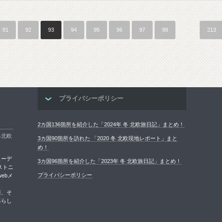
91
92
93
94
95
96
97
98
…
213
プライバシーポリシー
2カ国136箇所を紹介した「2024年 冬 北欧旅日記」まとめ！
る北欧
3カ国90箇所を訪れた 「2020 冬 北欧現地レポート」まと
め！
ェーデ
3カ国96箇所を紹介した「2023年 冬 北欧旅日記」まとめ！
ストニ
プライバシーポリシー
ebメ
報、そ
暮らし