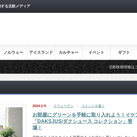
信する北欧メディア
ノルウェー
アイスランド
カルチャー
イベント
ギフト
北欧映画情報はこちら♪
2024-2-9
スウェーデン
コメントを書く
お部屋にグリーンを手軽に取り入れよう！イケ
「DAKSJUS/ダクシュース コレクション」登
場！