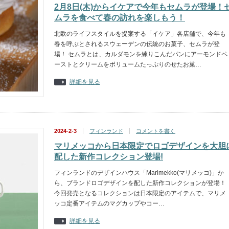
2月8日(木)からイケアで今年もセムラが登場！
ムラを食べて春の訪れを楽しもう！
北欧のライフスタイルを提案する「イケア」各店舗で、今年も
春を呼ぶとされるスウェーデンの伝統のお菓子、セムラが登
場！ セムラとは、カルダモンを練りこんだパンにアーモンドペ
ーストとクリームをボリュームたっぷりのせたお菓…
詳細を見る
2024-2-3
フィンランド
コメントを書く
マリメッコから日本限定でロゴデザインを大胆
配した新作コレクション登場!
フィンランドのデザインハウス「Marimekko(マリメッコ)」か
ら、ブランドロゴデザインを配した新作コレクションが登場！
今回発売となるコレクションは日本限定のアイテムで、マリメ
ッコ定番アイテムのマグカップやコー…
詳細を見る