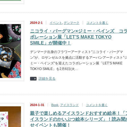
2024-2-1
イベント
,
デンマーク
コメントを書く
ニコライ・バーグマン×ジミー・ペインズ コ
ボレーション展「LET’S MAKE TOKYO
SMILE」が開催中！
デンマーク出身のフラワーアーティスト"ニコライ・バーグマ
ン"が、ロサンゼルスを拠点に活動するアーバンアーティスト"
ミー・ペインズ"を迎えたコラボレーション展「LET’S MAKE
TOKYO SMILE」を2月6日(火…
詳細を見る
2024-1-31
Book
,
アイスランド
コメントを書く
親子で楽しめるアイスランドおすすめ絵本！「
イスランドのかいぶつ絵本シリーズ」！読み聞
せイベントも開催！