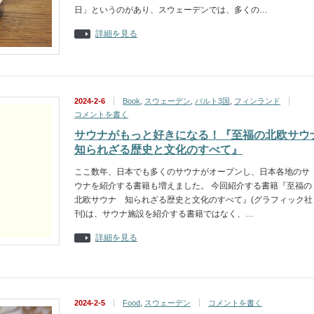
日」というのがあり、スウェーデンでは、多くの…
詳細を見る
2024-2-6
Book
,
スウェーデン
,
バルト3国
,
フィンランド
コメントを書く
サウナがもっと好きになる！『至福の北欧サウ
知られざる歴史と文化のすべて』
ここ数年、日本でも多くのサウナがオープンし、日本各地のサ
ウナを紹介する書籍も増えました。 今回紹介する書籍『至福の
北欧サウナ 知られざる歴史と文化のすべて』(グラフィック社
刊)は、サウナ施設を紹介する書籍ではなく、…
詳細を見る
2024-2-5
Food
,
スウェーデン
コメントを書く