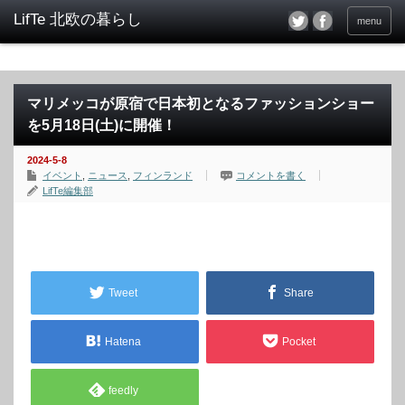
menu
マリメッコが原宿で日本初となるファッションショー
を5月18日(土)に開催！
2024-5-8
イベント
,
ニュース
,
フィンランド
コメントを書く
LifTe編集部
Tweet
Share
Hatena
Pocket
feedly