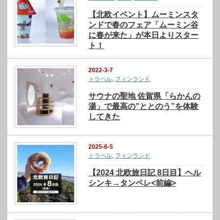
【北欧イベント】ムーミンスタ
ンドで春のフェア「ムーミン谷
に春が来た」が本日よりスター
ト！
2022-3-7
トラベル
,
フィンランド
サウナの聖地 佐賀県「らかんの
湯」で最高の”ととのう”を体験
してきた
2025-6-5
トラベル
,
フィンランド
【2024 北欧旅日記 8日目】ヘル
シンキ→タンペレ<前編>