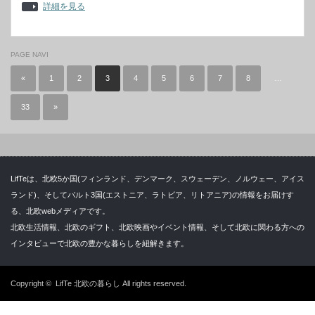
詳細を見る
PAGE NAVI
«
1
2
3
4
5
6
7
8
…
33
»
LifTeは、北欧5か国(フィンランド、デンマーク、スウェーデン、ノルウェー、アイス
ランド)、そしてバルト3国(エストニア、ラトビア、リトアニア)の情報をお届けす
る、北欧webメディアです。
北欧生活情報、北欧のギフト、北欧映画やイベント情報、そして北欧に関わる方への
インタビューで北欧の豊かな暮らしを紐解きます。
Copyright ©
LifTe 北欧の暮らし
All rights reserved.