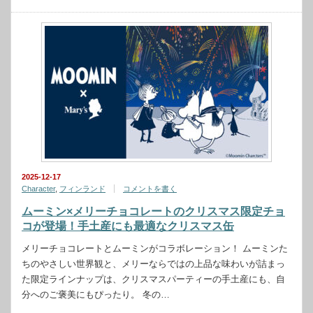
2025-12-17
Character
,
フィンランド
コメントを書く
ムーミン×メリーチョコレートのクリスマス限定チョ
コが登場！手土産にも最適なクリスマス缶
メリーチョコレートとムーミンがコラボレーション！ ムーミンた
ちのやさしい世界観と、メリーならではの上品な味わいが詰まっ
た限定ラインナップは、クリスマスパーティーの手土産にも、自
分へのご褒美にもぴったり。 冬の…