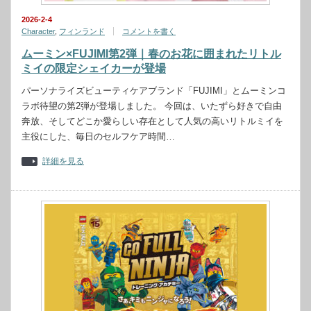
2026-2-4
Character
,
フィンランド
コメントを書く
ムーミン×FUJIMI第2弾｜春のお花に囲まれたリトル
ミイの限定シェイカーが登場
パーソナライズビューティケアブランド「FUJIMI」とムーミンコ
ラボ待望の第2弾が登場しました。 今回は、いたずら好きで自由
奔放、そしてどこか愛らしい存在として人気の高いリトルミイを
主役にした、毎日のセルフケア時間…
詳細を見る