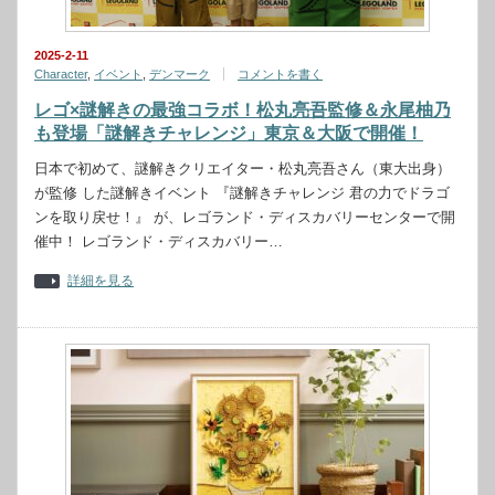
2025-2-11
Character
,
イベント
,
デンマーク
コメントを書く
レゴ×謎解きの最強コラボ！松丸亮吾監修＆永尾柚乃
も登場「謎解きチャレンジ」東京＆大阪で開催！
日本で初めて、謎解きクリエイター・松丸亮吾さん（東大出身）
が監修 した謎解きイベント 『謎解きチャレンジ 君の力でドラゴ
ンを取り戻せ！』 が、レゴランド・ディスカバリーセンターで開
催中！ レゴランド・ディスカバリー…
詳細を見る