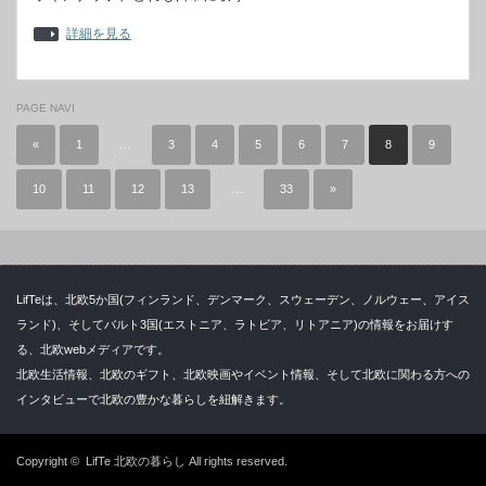
詳細を見る
PAGE NAVI
«
1
…
3
4
5
6
7
8
9
10
11
12
13
…
33
»
LifTeは、北欧5か国(フィンランド、デンマーク、スウェーデン、ノルウェー、アイス
ランド)、そしてバルト3国(エストニア、ラトビア、リトアニア)の情報をお届けす
る、北欧webメディアです。
北欧生活情報、北欧のギフト、北欧映画やイベント情報、そして北欧に関わる方への
インタビューで北欧の豊かな暮らしを紐解きます。
Copyright ©
LifTe 北欧の暮らし
All rights reserved.