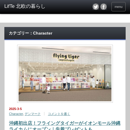
menu
カテゴリー：Character
2025-3-5
Character
,
デンマーク
コメントを書く
沖縄初出店！フライングタイガーがイオンモール沖縄
ライカムにオープン｜先着プレゼントも