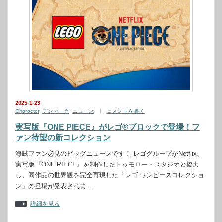
2025-1-23
Character
,
デンマーク
,
ニュース
コメントを書く
実写版『ONE PIECE』がレゴ®ブロックで登場！フ
ァン待望の新コレクション
海賊ファン必見のビッグニュースです！ レゴグループがNetflix、
実写版『ONE PIECE』を制作したトゥモロー・スタジオと協力
し、同作品の世界観を完全再現した「レゴ ワンピースコレクショ
ン」の登場が発表されま…
詳細を見る