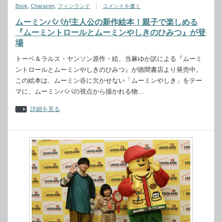
Book
,
Character
,
フィンランド
コメントを書く
ムーミンパパが主人公の新作絵本！親子で楽しめる
『ムーミントロールとムーミンやしきのひみつ』が登
場
トーベ＆ラルス・ヤンソン原作・絵、当麻ゆか訳による『ムーミ
ントロールとムーミンやしきのひみつ』が徳間書店より発売中。
この絵本は、ムーミン谷に欠かせない「ムーミンやしき」をテー
マに、ムーミンパパの視点から描かれる物…
詳細を見る