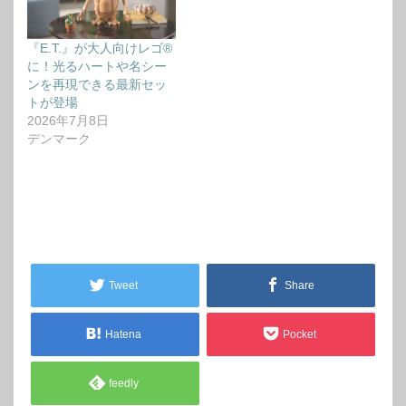
『E.T.』が大人向けレゴ®
に！光るハートや名シー
ンを再現できる最新セッ
トが登場
2026年7月8日
デンマーク
Tweet
Share
Hatena
Pocket
feedly