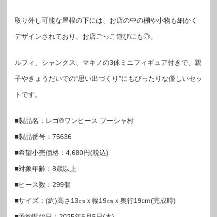
取り外し可能な屋根の下には、お店の中の棚や小物も細かく
デザインされており、お店ごっこ遊びにも◎。
ルフィ、シャンクス、マキノの3体ミニフィギュア付きで、親
子やきょうだいでの“思い出づくり”にもぴったりな優しいセッ
トです。
■製品名：レゴ®ワンピース フーシャ村
■製品番号：75636
■希望小売価格：4,680円(税込)
■対象年齢：8歳以上
■ピース数：299個
■サイズ：(約)高さ13㎝ｘ幅19㎝ｘ奥行19cm(完成時)
■予約開始日：2025年6月5日(木)