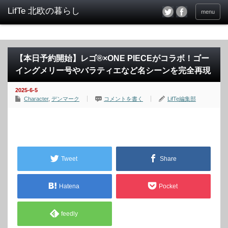
menu
【本日予約開始】レゴ®×ONE PIECEがコラボ！ゴー
イングメリー号やバラティエなど名シーンを完全再現
2025-6-5
Character
,
デンマーク
コメントを書く
LifTe編集部
Tweet
Share
Hatena
Pocket
feedly