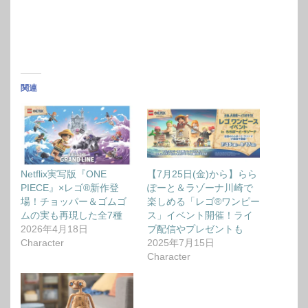
関連
Netflix実写版『ONE
【7月25日(金)から】らら
PIECE』×レゴ®新作登
ぽーと＆ラゾーナ川崎で
場！チョッパー＆ゴムゴ
楽しめる「レゴ®ワンピー
ムの実も再現した全7種
ス」イベント開催！ライ
2026年4月18日
ブ配信やプレゼントも
Character
2025年7月15日
Character