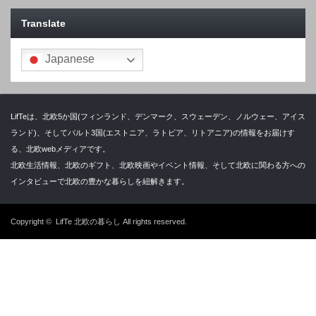
Translate
Japanese
LifTeは、北欧5か国(フィンランド、デンマーク、スウェーデン、ノルウェー、アイス
ランド)、そしてバルト3国(エストニア、ラトビア、リトアニア)の情報をお届けす
る、北欧webメディアです。
北欧生活情報、北欧のギフト、北欧映画やイベント情報、そして北欧に関わる方への
インタビューで北欧の豊かな暮らしを紐解きます。
Copyright ©
LifTe 北欧の暮らし
All rights reserved.