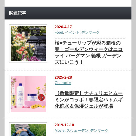
関連記事
2026-4-17
Food
,
イベント
,
デンマーク
桜×チューリップが彩る箱根の
春｜ゴールデンウィークはニコ
ライ バーグマン 箱根 ガーデン
ズにいこう！
2025-2-28
Character
【数量限定】ナチュリエとムー
ミンがコラボ！春限定ハトムギ
化粧水＆保湿ジェルが登場
2019-12-10
Movie
,
スウェーデン
,
デンマーク