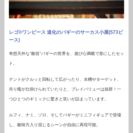
レゴ®ワンピース 道化のバギーのサーカス小屋(573ピ
ース)
奇想天外な“敵役”バギーの世界を、遊び心満載で形にしたセッ
ト。
テントがクルッと回転して広がったり、水槽やターゲット、
吊り檻が仕掛けられていたりと、プレイバリューは抜群！一
つひとつのギミックに驚きと笑いが詰まっています。
ルフィ、ナミ、ゾロ、そしてバギーがミニフィギュアで登場
し、敵味方入り混じるシーンが自由に再現可能。