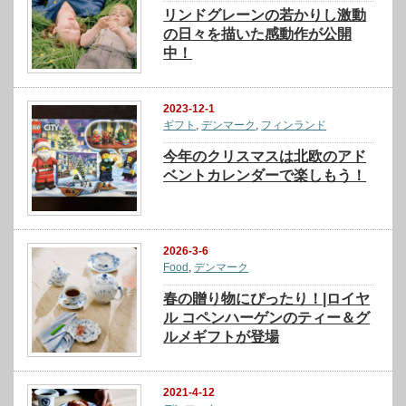
リンドグレーンの若かりし激動
の日々を描いた感動作が公開
中！
2023-12-1
ギフト
,
デンマーク
,
フィンランド
今年のクリスマスは北欧のアド
ベントカレンダーで楽しもう！
2026-3-6
Food
,
デンマーク
春の贈り物にぴったり！|ロイヤ
ル コペンハーゲンのティー＆グ
ルメギフトが登場
2021-4-12