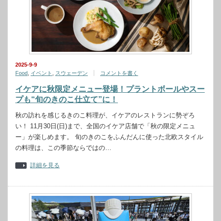
2025-9-9
Food
,
イベント
,
スウェーデン
コメントを書く
イケアに秋限定メニュー登場！プラントボールやスー
プも“旬のきのこ仕立て”に！
秋の訪れを感じるきのこ料理が、イケアのレストランに勢ぞろ
い！ 11月30日(日)まで、全国のイケア店舗で「秋の限定メニュ
ー」が楽しめます。 旬のきのこをふんだんに使った北欧スタイル
の料理は、この季節ならではの…
詳細を見る