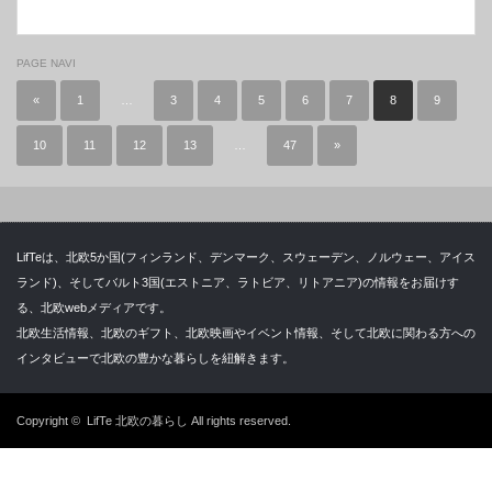
PAGE NAVI
«
1
…
3
4
5
6
7
8
9
10
11
12
13
…
47
»
LifTeは、北欧5か国(フィンランド、デンマーク、スウェーデン、ノルウェー、アイス
ランド)、そしてバルト3国(エストニア、ラトビア、リトアニア)の情報をお届けす
る、北欧webメディアです。
北欧生活情報、北欧のギフト、北欧映画やイベント情報、そして北欧に関わる方への
インタビューで北欧の豊かな暮らしを紐解きます。
Copyright ©
LifTe 北欧の暮らし
All rights reserved.