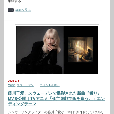
集結する…
詳細を見る
2026-1-8
Music
,
スウェーデン
コメントを書く
藤川千愛、スウェーデンで撮影された新曲『祈り』
MVを公開｜TVアニメ「死亡遊戯で飯を食う。」エン
ディングテーマ
シンガーソングライターの藤川千愛が、本日1月7日にデジタルリ