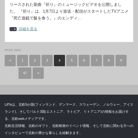
リースされた新曲『祈り』のミュージックビデオを公開しまし
た。 『祈り』は、1月7日より放送・配信がスタートしたTVアニメ
『死亡遊戯で飯を食う。』のエンディ…
詳細を見る
PAGE NAVI
«
1
2
3
4
5
6
7
8
9
…
47
»
LifTeは、北欧5か国(フィンランド、デンマーク、スウェーデン、ノルウェー、アイス
ランド)、そしてバルト3国(エストニア、ラトビア、リトアニア)の情報をお届けす
る、北欧webメディアです。
北欧生活情報、北欧のギフト、北欧映画やイベント情報、そして北欧に関わる方への
インタビューで北欧の豊かな暮らしを紐解きます。