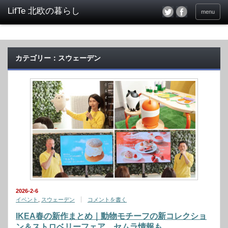
menu
カテゴリー：スウェーデン
2026-2-6
イベント
,
スウェーデン
コメントを書く
IKEA春の新作まとめ｜動物モチーフの新コレクショ
ン＆ストロベリーフェア、セムラ情報も