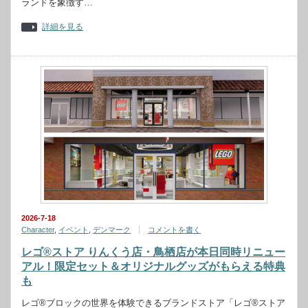
ランドを象徴す…
詳細を見る
2026-7-18
Character
,
イベント
,
デンマーク
コメントを書く
レゴ®ストア りんくう店・鳥栖店が本日同時リニュー
アル！限定セット＆オリジナルグッズがもらえる特典
も
レゴ®ブロックの世界を体験できるブランドストア「レゴ®ストア