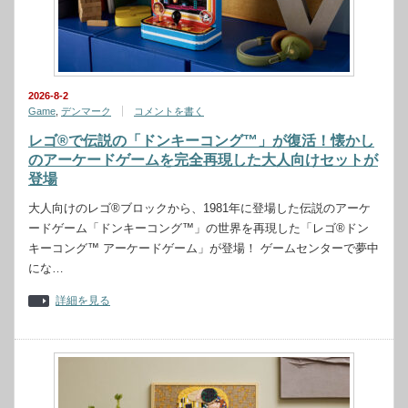
2026-8-2
Game
,
デンマーク
コメントを書く
レゴ®で伝説の「ドンキーコング™」が復活！懐かし
のアーケードゲームを完全再現した大人向けセットが
登場
大人向けのレゴ®ブロックから、1981年に登場した伝説のアーケ
ードゲーム「ドンキーコング™」の世界を再現した「レゴ®ドン
キーコング™ アーケードゲーム」が登場！ ゲームセンターで夢中
にな…
詳細を見る