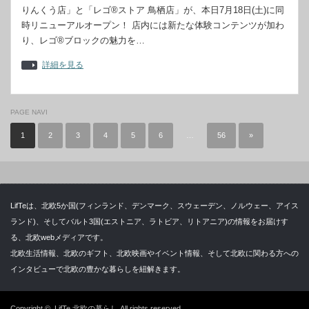
りんくう店」と「レゴ®ストア 鳥栖店」が、本日7月18日(土)に同
時リニューアルオープン！ 店内には新たな体験コンテンツが加わ
り、レゴ®ブロックの魅力を…
詳細を見る
PAGE NAVI
1
2
3
4
5
6
…
56
»
LifTeは、北欧5か国(フィンランド、デンマーク、スウェーデン、ノルウェー、アイス
ランド)、そしてバルト3国(エストニア、ラトビア、リトアニア)の情報をお届けす
る、北欧webメディアです。
北欧生活情報、北欧のギフト、北欧映画やイベント情報、そして北欧に関わる方への
インタビューで北欧の豊かな暮らしを紐解きます。
Copyright ©
LifTe 北欧の暮らし
All rights reserved.