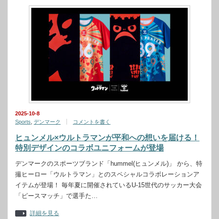
2025-10-8
Sports
,
デンマーク
コメントを書く
ヒュンメル×ウルトラマンが平和への想いを届ける！
特別デザインのコラボユニフォームが登場
デンマークのスポーツブランド「hummel(ヒュンメル)」 から、特
撮ヒーロー「ウルトラマン」とのスペシャルコラボレーションア
イテムが登場！ 毎年夏に開催されているU-15世代のサッカー大会
「ピースマッチ」で選手た…
詳細を見る