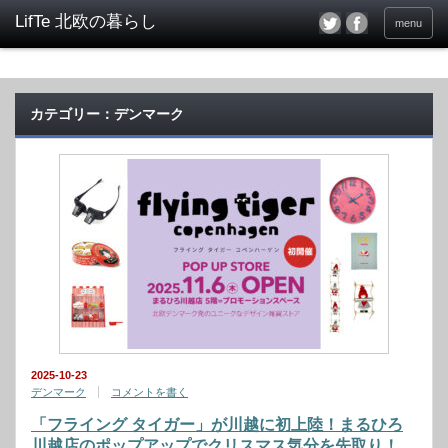
menu
カテゴリー：デンマーク
2025-10-23
デンマーク
コメントを書く
「フライング タイガー」が川越に初上陸！まるひろ
川越店のポップアップでクリスマス気分を先取り！