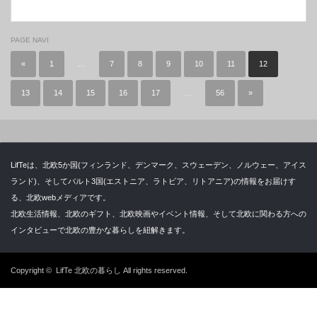
PAGE NAVI
«
1
…
7
8
9
10
11
12
13
14
15
16
17
…
56
»
LifTeは、北欧5か国(フィンランド、デンマーク、スウェーデン、ノルウェー、アイス
ランド)、そしてバルト3国(エストニア、ラトビア、リトアニア)の情報をお届けす
る、北欧webメディアです。
北欧生活情報、北欧のギフト、北欧映画やイベント情報、そして北欧に関わる方への
インタビューで北欧の豊かな暮らしを紐解きます。
Copyright ©
LifTe 北欧の暮らし
All rights reserved.