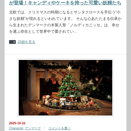
が登場！キャンディやケーキを持った可愛い妖精たち
北欧では、クリスマスの時期になるとサンタクロースを手伝う“小
さな妖精”が現れるといわれています。 そんな心あたたまる伝承か
ら生まれたデンマークの木製人形「ノルディカニッセ」は、幸せ
を運ぶ存在として世界中で愛されてい…
詳細を見る
2025-10-22
Character
,
デンマーク
コメントを書く