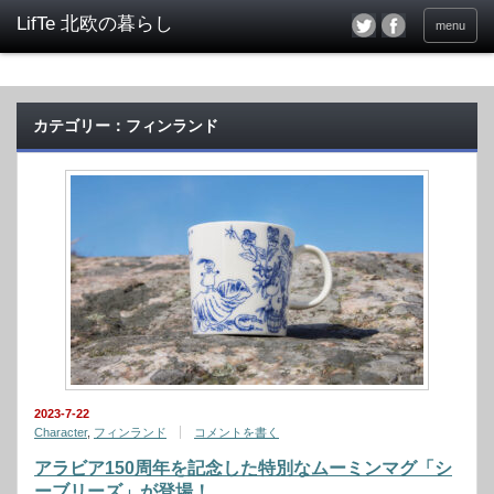
menu
カテゴリー：フィンランド
2023-7-22
Character
,
フィンランド
コメントを書く
アラビア150周年を記念した特別なムーミンマグ「シ
ーブリーズ」が登場！