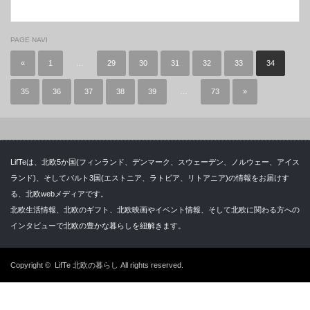
PAGE NAVI
«
1
…
29
30
31
32
33
34
35
36
37
38
39
…
73
»
LifTeは、北欧5か国(フィンランド、デンマーク、スウェーデン、ノルウェー、アイス
ランド)、そしてバルト3国(エストニア、ラトビア、リトアニア)の情報をお届けす
る、北欧webメディアです。
北欧生活情報、北欧のギフト、北欧映画やイベント情報、そして北欧に関わる方への
インタビューで北欧の豊かな暮らしを紐解きます。
Copyright ©
LifTe 北欧の暮らし
All rights reserved.