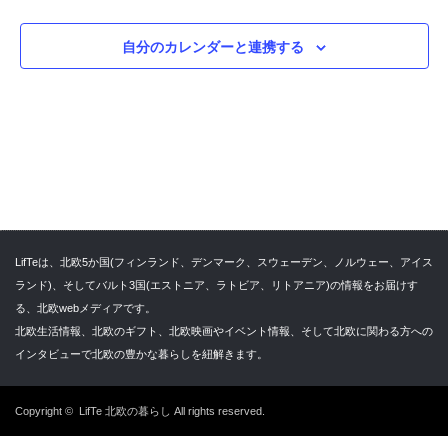
ョ
ビ
ン
自分のカレンダーと連携する
ゲ
ー
シ
ョ
ン
を
表
示
LifTeは、北欧5か国(フィンランド、デンマーク、スウェーデン、ノルウェー、アイス
ランド)、そしてバルト3国(エストニア、ラトビア、リトアニア)の情報をお届けす
る、北欧webメディアです。
北欧生活情報、北欧のギフト、北欧映画やイベント情報、そして北欧に関わる方への
インタビューで北欧の豊かな暮らしを紐解きます。
Copyright ©
LifTe 北欧の暮らし
All rights reserved.