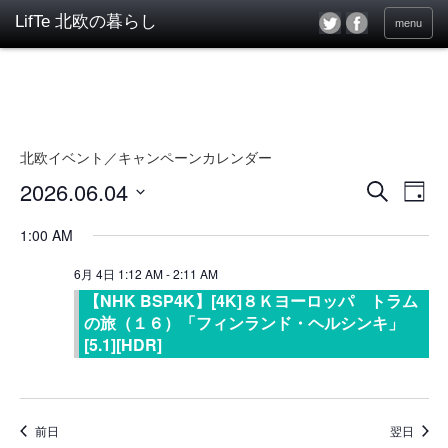
menu
北欧イベント／キャンペーンカレンダー
2026.06.04
イ
イ
検
Day
ベ
索
ベ
日
ン
付
1:00 AM
ン
を
ト
選
ト
6月 4日 1:12 AM
-
2:11 AM
ビ
択
ュ
【NHK BSP4K】[4K]８Ｋヨーロッパ トラム
を
ー
の旅（１６）「フィンランド・ヘルシンキ」
検
ナ
[5.1][HDR]
索
ビ
し
ゲ
ー
て
シ
前日
翌日
ナ