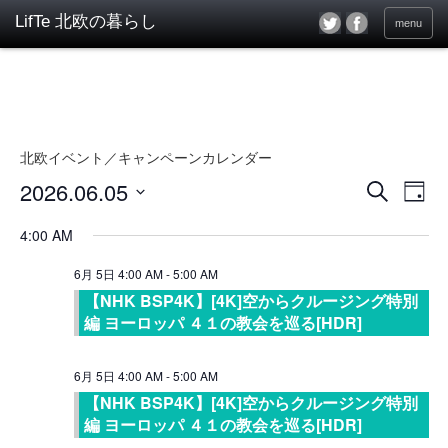
menu
北欧イベント／キャンペーンカレンダー
2026.06.05
イ
イ
検
Day
ベ
索
ベ
日
ン
付
4:00 AM
ン
を
ト
選
ト
6月 5日 4:00 AM
-
5:00 AM
ビ
択
ュ
【NHK BSP4K】[4K]空からクルージング特別
を
ー
編 ヨーロッパ ４１の教会を巡る[HDR]
検
ナ
索
ビ
6月 5日 4:00 AM
-
5:00 AM
し
ゲ
【NHK BSP4K】[4K]空からクルージング特別
ー
て
編 ヨーロッパ ４１の教会を巡る[HDR]
シ
ナ