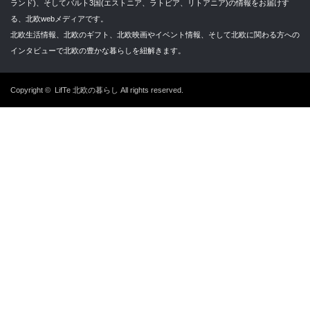
ランド)、そしてバルト3国(エストニア、ラトビア、リトアニア)の情報をお届けす
る、北欧webメディアです。
北欧生活情報、北欧のギフト、北欧映画やイベント情報、そして北欧に関わる方への
インタビューで北欧の豊かな暮らしを紐解きます。
Copyright ©
LifTe 北欧の暮らし
All rights reserved.