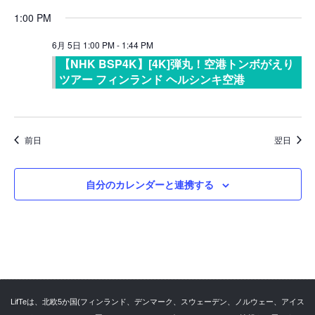
ョ
ビ
1:00 PM
ン
ゲ
6月 5日 1:00 PM
-
1:44 PM
ー
【NHK BSP4K】[4K]弾丸！空港トンボがえり
シ
ツアー フィンランド ヘルシンキ空港
ョ
ン
を
前日
翌日
表
示
自分のカレンダーと連携する
LifTeは、北欧5か国(フィンランド、デンマーク、スウェーデン、ノルウェー、アイス