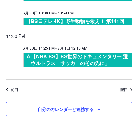
ョ
ビ
ン
6月 30日 10:00 PM
-
10:54 PM
ゲ
【BS日テレ 4K】野生動物を救え！ 第141回
ー
シ
11:00 PM
ョ
6月 30日 11:25 PM
-
7月 1日 12:15 AM
ン
☆【NHK BS】BS世界のドキュメンタリー 選
を
「ウルトラス サッカーのその先に」
表
示
前日
翌日
自分のカレンダーと連携する