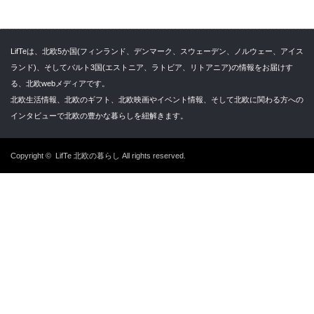
LifTeは、北欧5か国(フィンランド、デンマーク、スウェーデン、ノルウェー、アイス
ランド)、そしてバルト3国(エストニア、ラトビア、リトアニア)の情報をお届けす
る、北欧webメディアです。
北欧生活情報、北欧のギフト、北欧映画やイベント情報、そして北欧に関わる方への
インタビューで北欧の豊かな暮らしを紐解きます。
Copyright ©
LifTe 北欧の暮らし
All rights reserved.