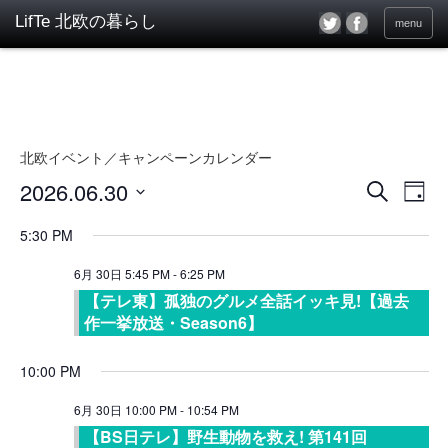
menu
北欧イベント／キャンペーンカレンダー
2026.06.30
イ
イ
検
Day
ベ
索
ベ
日
ン
付
5:30 PM
ン
を
ト
選
ト
6月 30日 5:45 PM
-
6:25 PM
ビ
択
ュ
【テレ東】孤独のグルメ全話イッキ見!【過去
を
ー
作一挙放送・Season6】
検
ナ
索
ビ
10:00 PM
し
ゲ
ー
6月 30日 10:00 PM
-
10:54 PM
て
シ
【BS日テレ】野生動物を救え! 第141回
ナ