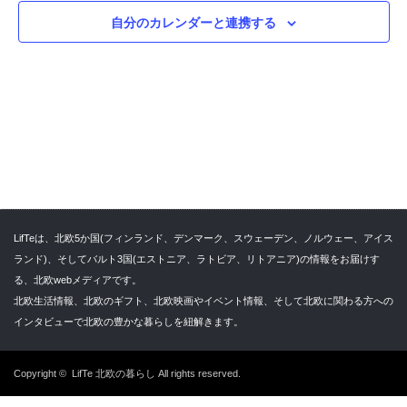
ョ
ビ
自分のカレンダーと連携する
ン
ゲ
ー
シ
ョ
ン
を
表
示
LifTeは、北欧5か国(フィンランド、デンマーク、スウェーデン、ノルウェー、アイス
ランド)、そしてバルト3国(エストニア、ラトビア、リトアニア)の情報をお届けす
る、北欧webメディアです。
北欧生活情報、北欧のギフト、北欧映画やイベント情報、そして北欧に関わる方への
インタビューで北欧の豊かな暮らしを紐解きます。
Copyright ©
LifTe 北欧の暮らし
All rights reserved.