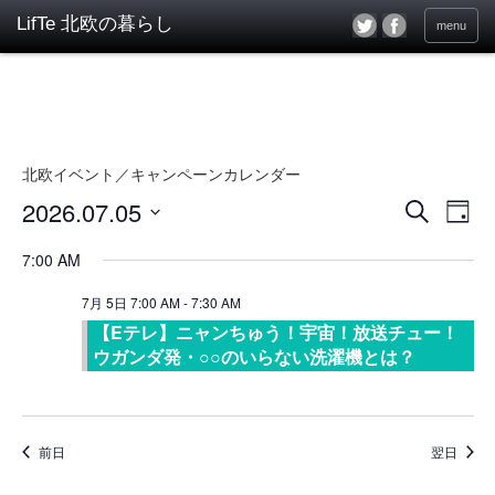
menu
北欧イベント／キャンペーンカレンダー
2026.07.05
イ
イ
検
Day
ベ
索
ベ
日
ン
付
7:00 AM
ン
を
ト
選
ト
7月 5日 7:00 AM
-
7:30 AM
ビ
択
ュ
【Eテレ】ニャンちゅう！宇宙！放送チュー！
を
ー
ウガンダ発・○○のいらない洗濯機とは？
検
ナ
索
ビ
し
ゲ
ー
前日
翌日
て
シ
ナ