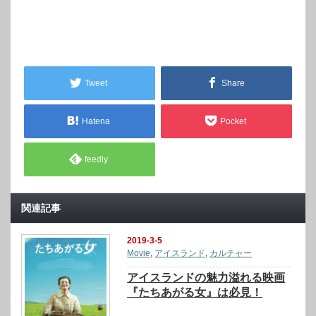
Tweet
Share
Hatena
Pocket
feedly
関連記事
2019-3-5
Movie
,
アイスランド
,
カルチャー
アイスランドの魅力溢れる映画
『たちあがる女』は必見！