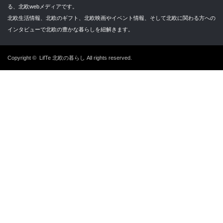
る、北欧webメディアです。
北欧生活情報、北欧のギフト、北欧映画やイベント情報、そして北欧に関わる方への
インタビューで北欧の豊かな暮らしを紐解きます。
Copyright ©
LifTe 北欧の暮らし
All rights reserved.