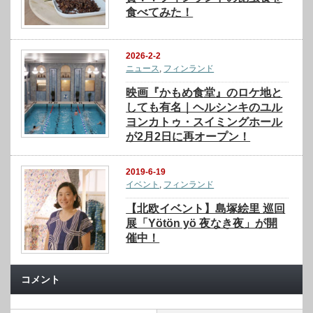
食べてみた！
2026-2-2
ニュース
,
フィンランド
映画『かもめ食堂』のロケ地と
しても有名｜ヘルシンキのユル
ヨンカトゥ・スイミングホール
が2月2日に再オープン！
2019-6-19
イベント
,
フィンランド
【北欧イベント】島塚絵里 巡回
展「Yötön yö 夜なき夜」が開
催中！
コメント