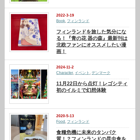
2022-3-19
Book
,
フィンランド
フィンランドを旅した気分にな
る！『青の花 器の森』最新刊は
北欧ファンにオススメしたい漫
画！
2024-11-2
Character
,
イベント
,
デンマーク
11月22日から点灯！レゴシティ
初のイルミで幻想体験
2020-5-13
Food
,
フィンランド
食糧危機に未来のタンパク
質！？フィンランドの昆虫食を