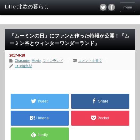
menu
「ムーミンの日」にファンと作った特報が公開！『ム
ーミン谷とウィンターワンダーランド』
2017-8-28
Character
,
Movie
,
フィンランド
コメントを書く
LifTe編集部
Tweet
Share
Hatena
Pocket
feedly