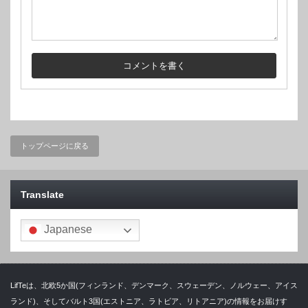
トップページに戻る
Translate
Japanese
LifTeは、北欧5か国(フィンランド、デンマーク、スウェーデン、ノルウェー、アイス
ランド)、そしてバルト3国(エストニア、ラトビア、リトアニア)の情報をお届けす