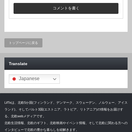
トップページに戻る
Translate
Japanese
LifTeは、北欧5か国(フィンランド、デンマーク、スウェーデン、ノルウェー、アイス
ランド)、そしてバルト3国(エストニア、ラトビア、リトアニア)の情報をお届けす
る、北欧webメディアです。
北欧生活情報、北欧のギフト、北欧映画やイベント情報、そして北欧に関わる方への
インタビューで北欧の豊かな暮らしを紐解きます。