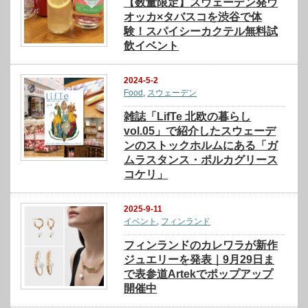
【数量限定】スウェーデン発ウ
オッカ×タバスコを渋谷で体
験！スパイシーカクテル無料試
飲イベント
2024-5-2
Food
,
スウェーデン
雑誌「LifTe 北欧の暮らし
vol.05」で紹介したスウェーデ
ンのストックホルムにある「ガ
ムラスタンス・ポルカグリース
コケリ」
2025-9-11
イベント
,
フィンランド
フィンランドのカレワラが新作
ジュエリーを発表｜9月29日ま
で表参道Artekでポップアップ
開催中