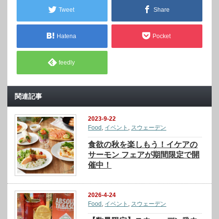
Tweet
Share
Hatena
Pocket
feedly
関連記事
2023-9-22
Food
,
イベント
,
スウェーデン
食欲の秋を楽しもう！イケアの
サーモン フェアが期間限定で開
催中！
2026-4-24
Food
,
イベント
,
スウェーデン