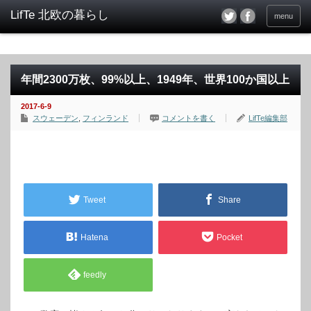
menu
年間2300万枚、99%以上、1949年、世界100か国以上
2017-6-9
スウェーデン
,
フィンランド
コメントを書く
LifTe編集部
Tweet
Share
Hatena
Pocket
feedly