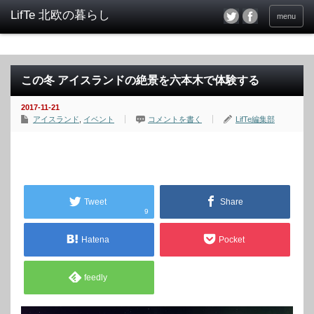
menu
この冬 アイスランドの絶景を六本木で体験する
2017-11-21
アイスランド
,
イベント
コメントを書く
LifTe編集部
Tweet
Share
9
Hatena
Pocket
feedly