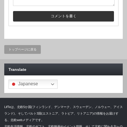
トップページに戻る
Translate
Japanese
LifTeは、北欧5か国(フィンランド、デンマーク、スウェーデン、ノルウェー、アイス
ランド)、そしてバルト3国(エストニア、ラトビア、リトアニア)の情報をお届けす
る、北欧webメディアです。
北欧生活情報、北欧のギフト、北欧映画やイベント情報、そして北欧に関わる方への