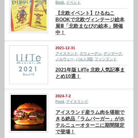
Book
,
イベント
【北欧イベント】ひるねこ
BOOKで北欧ヴィンテージ絵本
展Ⅲ「北欧まなびの絵本」開催
中！
2021-12-31
アイスランド
,
スウェーデン
,
デンマーク
,
ノルウェー
,
バルト3国
,
フィンランド
2021年版 LifTe 北欧人気記事ま
とめ10選！
2024-7-2
Food
,
アイスランド
アイスランド産ラム肉を堪能で
きる絶品「ラムバーガー」がホ
テルニューオターニに期間限定
で登場！