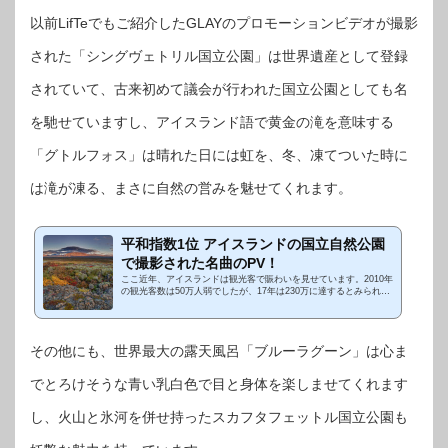
以前LifTeでもご紹介したGLAYのプロモーションビデオが撮影
された「シングヴェトリル国立公園」は世界遺産として登録
されていて、古来初めて議会が行われた国立公園としても名
を馳せていますし、アイスランド語で黄金の滝を意味する
「グトルフォス」は晴れた日には虹を、冬、凍てついた時に
は滝が凍る、まさに自然の営みを魅せてくれます。
平和指数1位 アイスランドの国立自然公園
で撮影された名曲のPV！
ここ近年、アイスランドは観光客で賑わいを見せています。2010年
の観光客数は50万人弱でしたが、17年は230万に達するとみられて
います。つまりこの7年で5倍弱も観光客が増えている計算になりま
す。 (adsbygoo...
その他にも、世界最大の露天風呂「ブルーラグーン」は心ま
でとろけそうな青い乳白色で目と身体を楽しませてくれます
し、火山と氷河を併せ持ったスカフタフェットル国立公園も