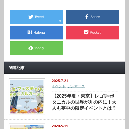
Tweet
Share
9
Hatena
Pocket
feedly
関連記事
2025-7-21
イベント
,
デンマーク
【2025年夏・東京】レゴ®×ボ
タニカルの世界が丸の内に！大
人も夢中の限定イベントとは？
2020-5-15