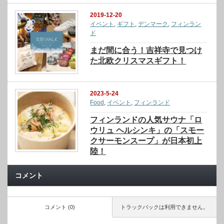
2019-12-20
イベント
,
ギフト
,
デンマーク
,
フィンラン
ド
まだ間に合う！吉祥寺で見つけ
た北欧クリスマスギフト！
2023-5-24
Food
,
イベント
,
フィンランド
フィンランドの人気サウナ「ロ
ウリュ ヘルシンキ」の「スモー
クサーモンスープ」が日本初上
陸！
コメント
コメント (0)
トラックバックは利用できません。