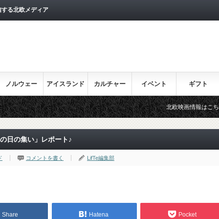
信する北欧メディア
ノルウェー
アイスランド
カルチャー
イベント
ギフト
北欧映画情報はこちら♪
目
ンの日の集い」レポート♪
ド
コメントを書く
LifTe編集部
Share
Hatena
Pocket