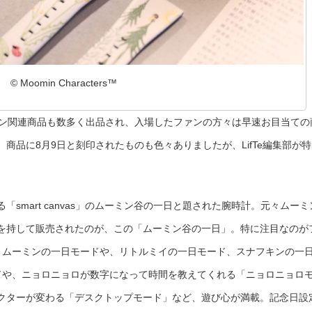
© Moomin Characters™
ミン関連商品も数多く出品され、入場したファンの方々は早速お目当ての
商品に8月9日と刻印されたものも色々ありましたが、LifTe編集部が特
smart canvas」のムーミン谷の一日と題された腕時計。元々ムーミ
を持して販売されたのが、この「ムーミン谷の一日」。特に注目なのが
。ムーミンの一日モードや、リトルミイの一日モード、スナフキンの一
ドや、ニョロニョロが数字になって時間を教えてくれる「ニョロニョロ
クターが変わる「デスクトップモード」など、遊び心が満載。記念日設