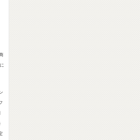
商
に
ン
フ
日
モ
定