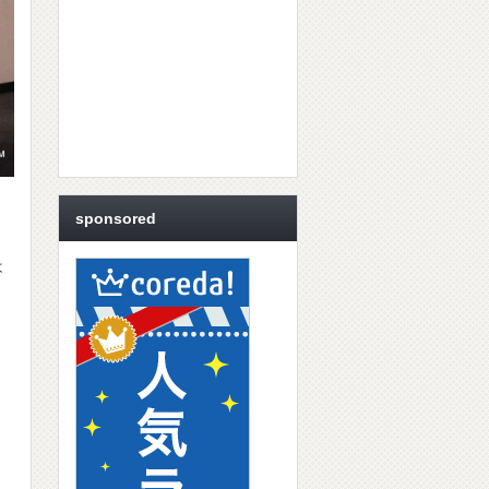
sponsored
は