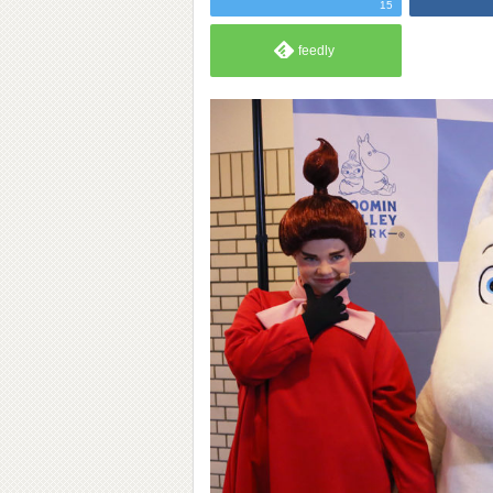
15
feedly