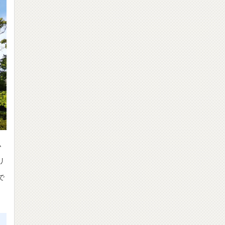
ム
リ
で