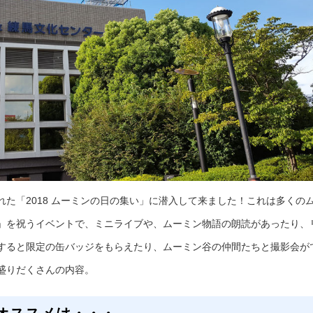
た「2018 ムーミンの日の集い」に潜入して来ました！これは多くの
」を祝うイベントで、ミニライブや、ムーミン物語の朗読があったり、
すると限定の缶バッジをもらえたり、ムーミン谷の仲間たちと撮影会が
盛りだくさんの内容。