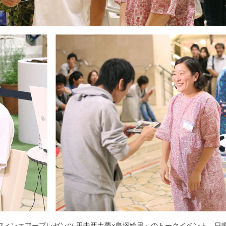
「フィンエアープレゼンツ 田中亜土夢×島塚絵里」のトークイベント。日