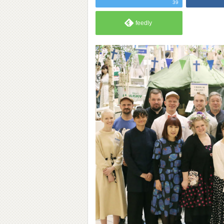
39
feedly