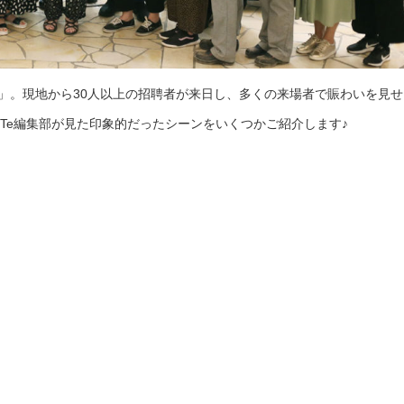
19」。現地から30人以上の招聘者が来日し、多くの来場者で賑わいを見
ifTe編集部が見た印象的だったシーンをいくつかご紹介します♪