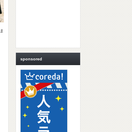
せま
sponsored