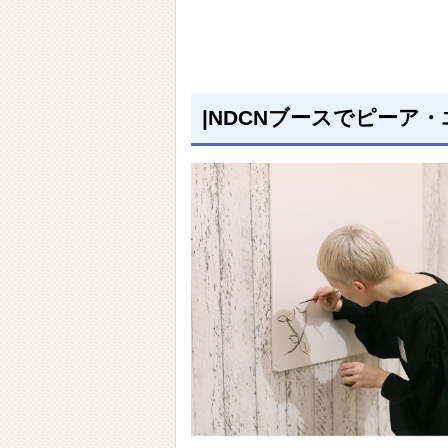
|NDCNブースでピーア