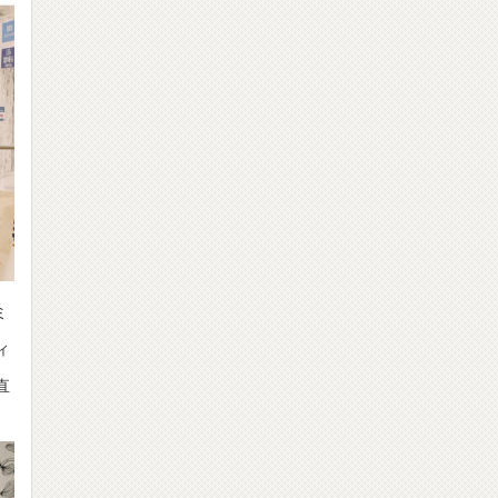
ミ
ィ
直