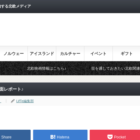
信する北欧メディア
ノルウェー
アイスランド
カルチャー
イベント
ギフト
情報はこちら♪
目を通しておきたい北欧関連のイベント！
面レポート♪
く
LifTe編集部
Share
Hatena
Pocket