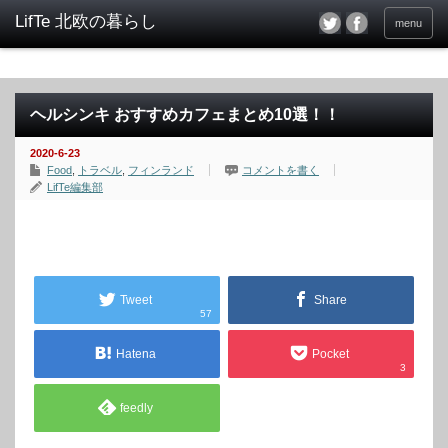
menu
ヘルシンキ おすすめカフェまとめ10選！！
2020-6-23
Food
,
トラベル
,
フィンランド
コメントを書く
LifTe編集部
Tweet
Share
57
Hatena
Pocket
3
feedly