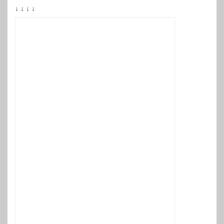
↓ ↓ ↓ ↓