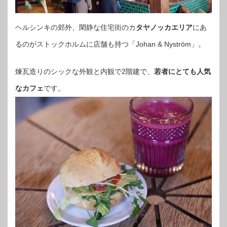
ヘルシンキの郊外、閑静な住宅街のカ
タヤノッカエリア
にあ
るのがストックホルムに店舗も持つ「Johan & Nyström」。
煉瓦造りのシックな外観と内観で2階建で、
若者にとても人気
なカフェ
です。