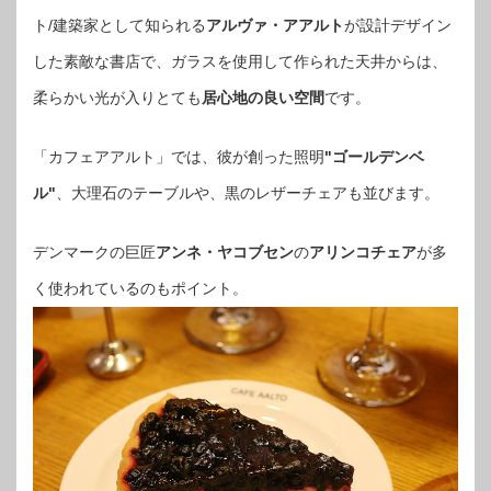
ト/建築家として知られる
アルヴァ・アアルト
が設計デザイン
した素敵な書店で、ガラスを使用して作られた天井からは、
柔らかい光が入りとても
居心地の良い空間
です。
「カフェアアルト」では、彼が創った照明
"ゴールデンベ
ル"
、大理石のテーブルや、黒のレザーチェアも並びます。
デンマークの巨匠
アンネ・ヤコブセン
の
アリンコチェア
が多
く使われているのもポイント。