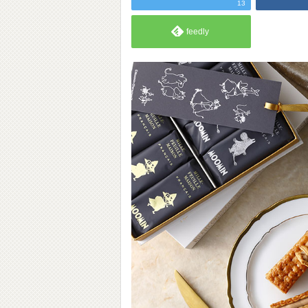
13
feedly