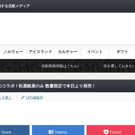
信する北欧メディア
ノルウェー
アイスランド
カルチャー
イベント
ギフト
北欧映画情報はこちら♪
目を通しておきたい北欧関連のイベン
のコラボ！松屋銀座のみ 数量限定で本日より発売！
トを書く
LifTe編集部
Share
Hatena
Pocket