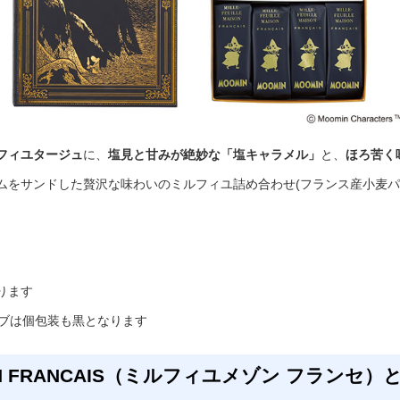
フィユタージュ
に、
塩見と甘みが絶妙な「塩キャラメル」
と、
ほろ苦く
ムをサンドした贅沢な味わいのミルフィユ詰め合わせ(フランス産小麦パ
ります
ーブは個包装も黒となります
AISON FRANCAIS（ミルフィユメゾン フランセ）