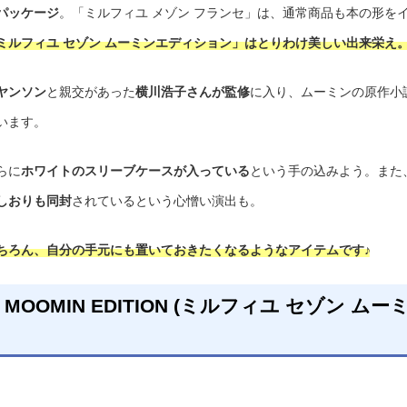
パッケージ
。「ミルフィユ メゾン フランセ」は、通常商品も本の形を
ミルフィユ セゾン ムーミンエディション」はとりわけ美しい出来栄え
ヤンソン
と親交があった
横川浩子さんが監修
に入り、ムーミンの原作小
います。
らに
ホワイトのスリーブケースが入っている
という手の込みよう。また
しおりも同封
されているという心憎い演出も。
ちろん、自分の手元にも置いておきたくなるようなアイテムです♪
SON MOOMIN EDITION (ミルフィユ セゾン ムー