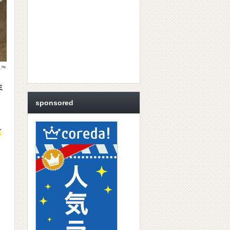
ミ
sponsored
て