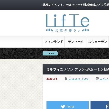
北欧のイベント、カルチャーや現地情報などを発
フィンランド
デンマーク
スウェーデン
ミルフィユメゾン フランセ×ムーミン初
2021-2-1
Character
,
Food
コメン
Tweet