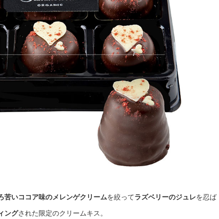
ろ苦いココア味のメレンゲクリーム
を絞って
ラズベリーのジュレ
を忍ば
ィング
された限定のクリームキス。