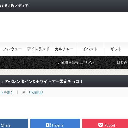
信する北欧メディア
ノルウェー
アイスランド
カルチャー
イベント
ギフト
北欧映画情報はこちら♪
目を通しておきたい北欧関
ク」のバレンタイン&ホワイトデー限定チョコ！
ントを書く
LifTe編集部
Share
Hatena
Pocket