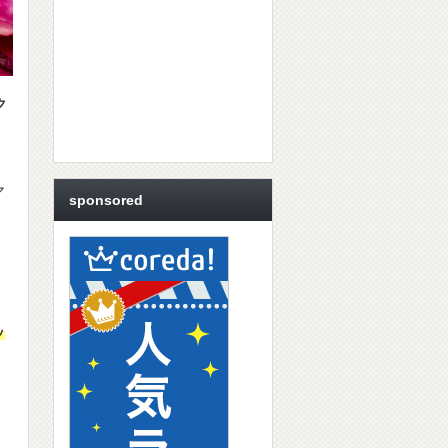
ク
マ
sponsored
ッ