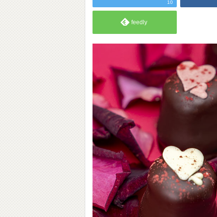
10
feedly