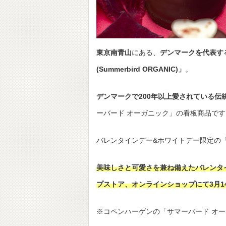
東京南青山
にある、
デンマークを代表す
(Summerbird ORGANIC)」
。
デンマークで200年以上愛されている伝
ーバード オーガニック」の看板商品です
バレンタインデー&ホワイトデー限定の
美味しさと可愛さを兼ね備えたバレンタ
プストア、オンラインショップにて3月1
※コペンハーゲンの「サマーバード オ