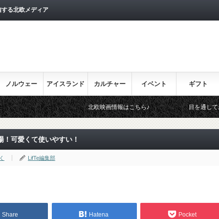
信する北欧メディア
ノルウェー
アイスランド
カルチャー
イベント
ギフト
北欧映画情報はこちら♪
目を通しておきたい北欧関連の
場！可愛くて使いやすい！
く
LifTe編集部
Share
Hatena
Pocket