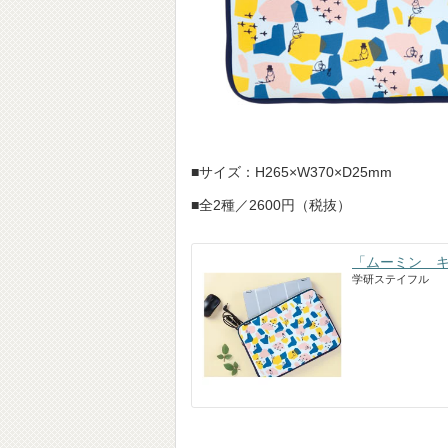
■サイズ：H265×W370×D25mm
■全2種／2600円（税抜）
「ムーミン 
学研ステイフル