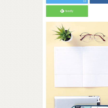
13
feedly