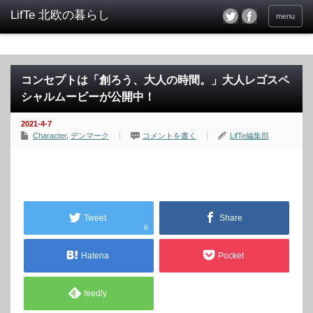
menu
コンセプトは「創ろう、大人の時間。」大人レゴスペ
シャルムービーが公開中！
2021-4-7
Character
,
デンマーク
コメントを書く
LifTe編集部
Tweet
Share
6
Hatena
Pocket
feedly