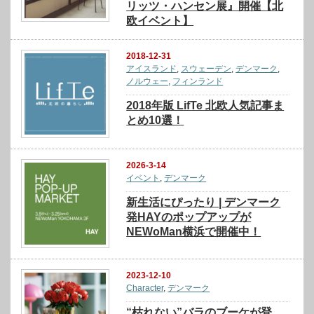
リッツ・ハンセン展』開催【北
欧イベント】
2018-12-31
アイスランド
,
スウェーデン
,
デンマーク
,
ノルウェー
,
フィンランド
2018年版 LifTe 北欧人気記事ま
とめ10選！
2026-3-14
イベント
,
デンマーク
新生活にぴったり | デンマーク
発HAYのポップアップが
NEWoMan横浜で開催中！
2023-12-10
Character
,
デンマーク
“枯れない”バラのブーケが登