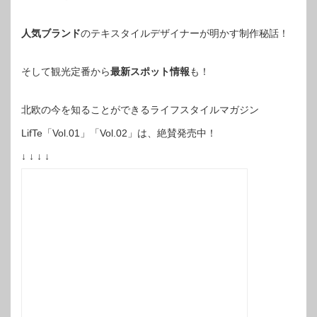
人気ブランド
のテキスタイルデザイナーが明かす制作秘話！
そして観光定番から
最新スポット情報
も！
北欧の今を知ることができるライフスタイルマガジン
LifTe「Vol.01」「Vol.02」は、絶賛発売中！
↓ ↓ ↓ ↓