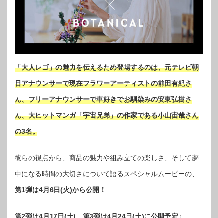
「大人レゴ」の魅力を伝えるため登場するのは、元テレビ朝
日アナウンサーで現在フラワーアーティストの前田有紀さ
ん、フリーアナウンサーで車好きでお馴染みの安東弘樹さ
ん、大ヒットマンガ「宇宙兄弟」の作家である小山宙哉さん
の3名。
彼らの視点から、商品の魅力や組み立ての楽しさ、そして夢
中になる時間の大切さについて語るスペシャルムービーの、
第1弾は4月6日(火)から公開！
第2弾は4月17日(土)、第3弾は4月24日(土)に公開予定♪