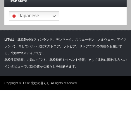
Translate
Japanese
LifTeは、北欧5か国(フィンランド、デンマーク、スウェーデン、ノルウェー、アイス
ランド)、そしてバルト3国(エストニア、ラトビア、リトアニア)の情報をお届けす
る、北欧webメディアです。
北欧生活情報、北欧のギフト、北欧映画やイベント情報、そして北欧に関わる方への
インタビューで北欧の豊かな暮らしを紐解きます。
Copyright ©
LifTe 北欧の暮らし
All rights reserved.