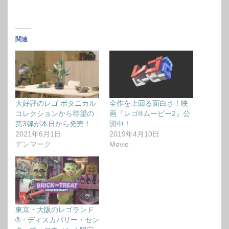
関連
大好評のレゴ ボタニカル
全作を上回る面白さ！映
コレクションから待望の
画『レゴ®ムービー2』公
第3弾が本日から発売！
開中！
2021年6月1日
2019年4月10日
デンマーク
Movie
東京・大阪のレゴランド
®・ディスカバリー・セン