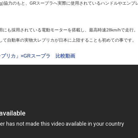
Racing)協力のもと、GRスープラへ実際に使用されているハンドルやエンブ
にも採用されている電動モーターを搭載し、最高時速28km/hで走行。
して自動車の実物大レプリカが日本に上陸することも初めての事です。
大レプリカ」×GRスープラ 比較動画