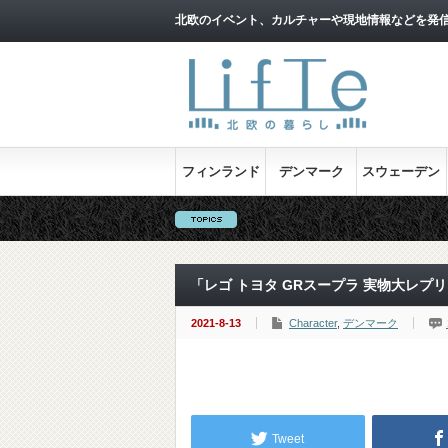
北欧のイベント、カルチャーや現地情報などを発
フィンランド
デンマーク
スウェーデン
「レゴ トヨタ GRスープラ 実物大レ
2021-8-13
Character
,
デンマーク
Tweet