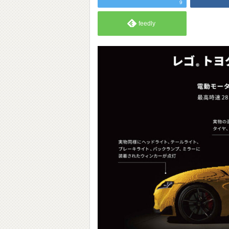
9
feedly