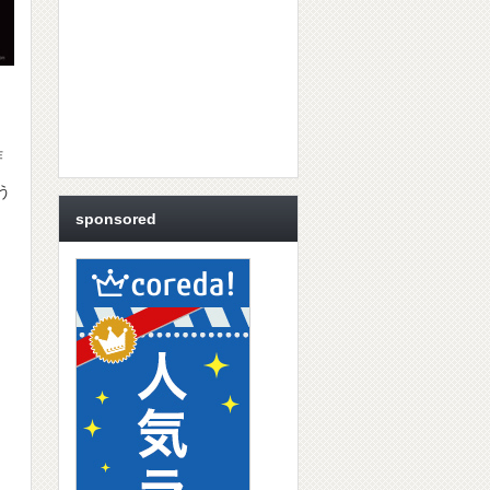
作
う
sponsored