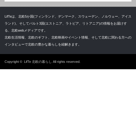
LifTeは、北欧5か国(フィンランド、デンマーク、スウェーデン、ノルウェー、アイス
ランド)、そしてバルト3国(エストニア、ラトビア、リトアニア)の情報をお届けす
る、北欧webメディアです。
北欧生活情報、北欧のギフト、北欧映画やイベント情報、そして北欧に関わる方への
インタビューで北欧の豊かな暮らしを紐解きます。
Copyright ©
LifTe 北欧の暮らし
All rights reserved.