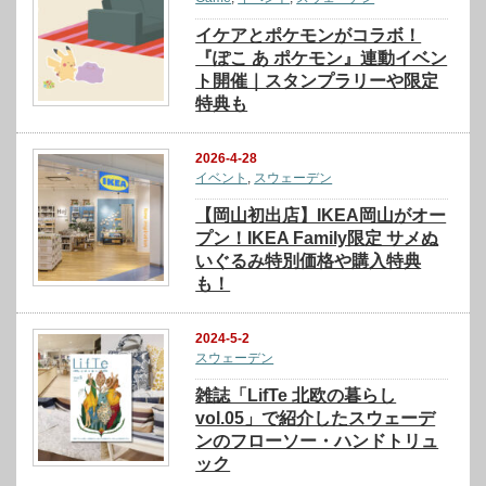
イケアとポケモンがコラボ！
『ぽこ あ ポケモン』連動イベン
ト開催｜スタンプラリーや限定
特典も
2026-4-28
イベント
,
スウェーデン
【岡山初出店】IKEA岡山がオー
プン！IKEA Family限定 サメぬ
いぐるみ特別価格や購入特典
も！
2024-5-2
スウェーデン
雑誌「LifTe 北欧の暮らし
vol.05」で紹介したスウェーデ
ンのフローソー・ハンドトリュ
ック