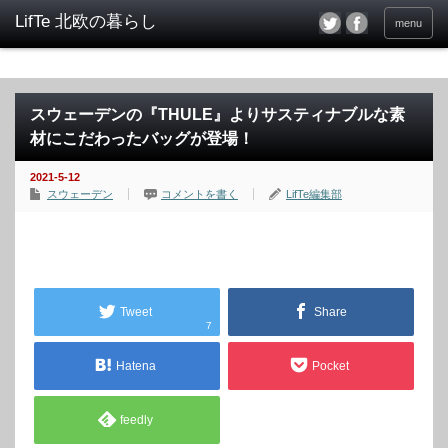
menu
スウェーデンの『THULE』よりサスティナブルな素
材にこだわったバッグが登場！
2021-5-12
スウェーデン
コメントを書く
LifTe編集部
Tweet
Share
7
Hatena
Pocket
feedly