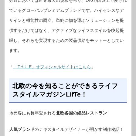
分野においては世界最⼤の規模を誇り、140カ国以上で愛され
ているグローバルプレミアムブランドです。ハイセンスなデ
ザインと機能性の両⽴、単純に物を運ぶソリューションを提
供するだけではなく、アクティブなライフスタイルを喚起提
唱し、それらを実現するための製品供給をモットーとしてい
ます。
「
「THULE」オフィシャルサイトはこちら
」
北欧の今を知ることができるライフ
スタイルマガジンLifTe！
地元客にも長年愛される
北欧各国の絶品レストラン
！
人気ブランド
のテキスタイルデザイナーが明かす制作秘話！