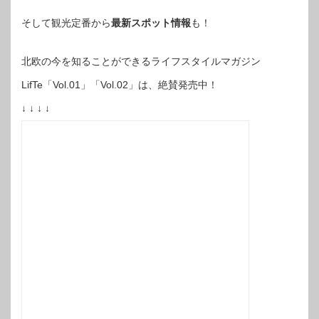
そして観光定番から
最新スポット情報
も！
北欧の今を知ることができるライフスタイルマガジン
LifTe「Vol.01」「Vol.02」は、絶賛発売中！
↓ ↓ ↓ ↓