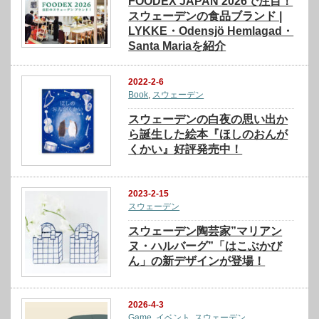
FOODEX JAPAN 2026で注目！
スウェーデンの食品ブランド |
LYKKE・Odensjö Hemlagad・
Santa Mariaを紹介
2022-2-6
Book
,
スウェーデン
スウェーデンの白夜の思い出か
ら誕生した絵本『ほしのおんが
くかい』好評発売中！
2023-2-15
スウェーデン
スウェーデン陶芸家”マリアン
ヌ・ハルバーグ”「はこぶかび
ん」の新デザインが登場！
2026-4-3
Game
,
イベント
,
スウェーデン