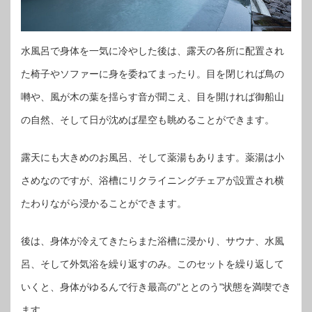
水風呂で身体を一気に冷やした後は、露天の各所に配置され
た椅子やソファーに身を委ねてまったり。目を閉じれば鳥の
囀や、風が木の葉を揺らす音が聞こえ、目を開ければ御船山
の自然、そして日が沈めば星空も眺めることができます。
露天にも大きめのお風呂、そして薬湯もあります。薬湯は小
さめなのですが、浴槽にリクライニングチェアが設置され横
たわりながら浸かることができます。
後は、身体が冷えてきたらまた浴槽に浸かり、サウナ、水風
呂、そして外気浴を繰り返すのみ。このセットを繰り返して
いくと、身体がゆるんで行き最高の"ととのう"状態を満喫でき
ます。