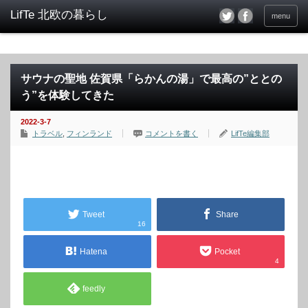
menu
サウナの聖地 佐賀県「らかんの湯」で最高の”ととの
う”を体験してきた
2022-3-7
トラベル
,
フィンランド
コメントを書く
LifTe編集部
Tweet
Share
16
Hatena
Pocket
4
feedly