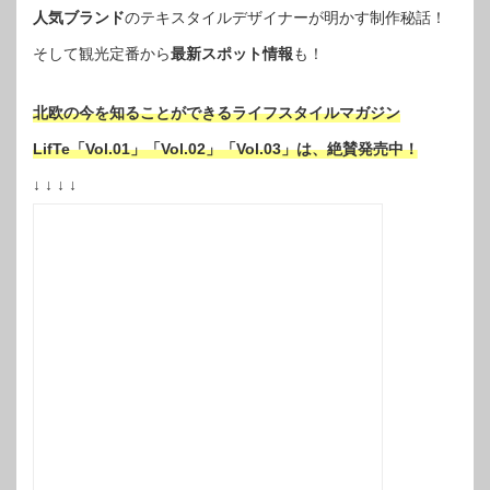
人気ブランド
のテキスタイルデザイナーが明かす制作秘話！
そして観光定番から
最新スポット情報
も！
北欧の今を知ることができるライフスタイルマガジン
LifTe「Vol.01」「Vol.02」「Vol.03」は、絶賛発売中！
↓ ↓ ↓ ↓