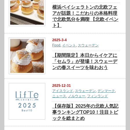
横浜ベイシェラトンの北欧フェ
アが話題！こだわりの本格料理
で北欧気分を満喫 【北欧イベン
ト】
2025-3-4
Food
,
イベント
,
スウェーデン
【期間限定】本日からイケアに
「セムラ」が登場！スウェーデ
ンの春スイーツを味わおう
2025-12-31
アイスランド
,
スウェーデン
,
デンマーク
,
ニュース
,
ノルウェー
,
フィンランド
【保存版】2025年の北欧人気記
事ランキングTOP10！注目トピ
ックを総まとめ