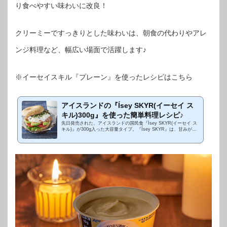
り食べやすい味わいに改良！
クリーミーですっきりとした味わいは、朝食の代わりやアレ
ンジ料理など、幅広い場面で活躍します♪
※イーセイスキル『プレーン』を使ったレシピはこちら
アイスランドの『Ísey SKYR(イーセイ ス
キル)300g』を使った簡単料理レシピ♪
先日発売された、アイスランドの国民食『Ísey SKYR(イーセイ ス
キル)』が300g入った大容量タイプ。『Ísey SKYR』は、甘みがな
く、濃厚なヨーグルトムースのような味わいが特徴。また、通常の
ヨーグルトと比べると...