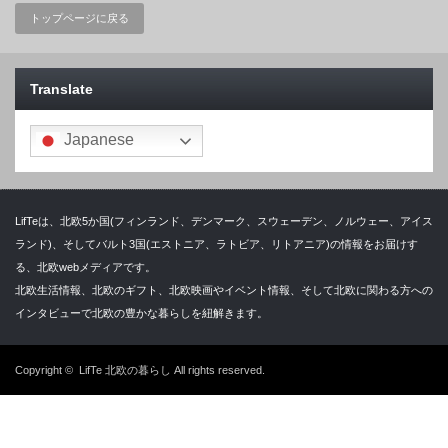
トップページに戻る
Translate
Japanese
LifTeは、北欧5か国(フィンランド、デンマーク、スウェーデン、ノルウェー、アイス
ランド)、そしてバルト3国(エストニア、ラトビア、リトアニア)の情報をお届けす
る、北欧webメディアです。
北欧生活情報、北欧のギフト、北欧映画やイベント情報、そして北欧に関わる方への
インタビューで北欧の豊かな暮らしを紐解きます。
Copyright ©
LifTe 北欧の暮らし
All rights reserved.