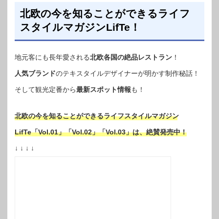
北欧の今を知ることができるライフ
スタイルマガジンLifTe！
地元客にも長年愛される
北欧各国の絶品レストラン
！
人気ブランド
のテキスタイルデザイナーが明かす制作秘話！
そして観光定番から
最新スポット情報
も！
北欧の今を知ることができるライフスタイルマガジン
LifTe
「
Vol.01
」「
Vol.02
」「
Vol.03
」は、絶賛発売中！
↓ ↓ ↓ ↓