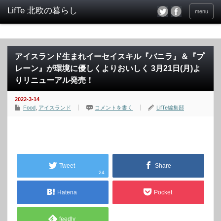
menu
アイスランド生まれイーセイスキル『バニラ』＆『プ
レーン』が環境に優しくよりおいしく 3月21日(月)よ
りリニューアル発売！
2022-3-14
Food
,
アイスランド
コメントを書く
LifTe編集部
Tweet
Share
24
Hatena
Pocket
feedly