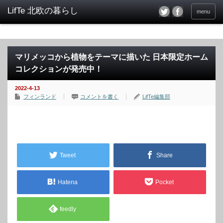
menu
マリメッコから植物をテーマに描いた 日本限定ホーム
コレクションが発売中！
2022-4-13
フィンランド
コメントを書く
LifTe編集部
Tweet
Share
Hatena
Pocket
feedly