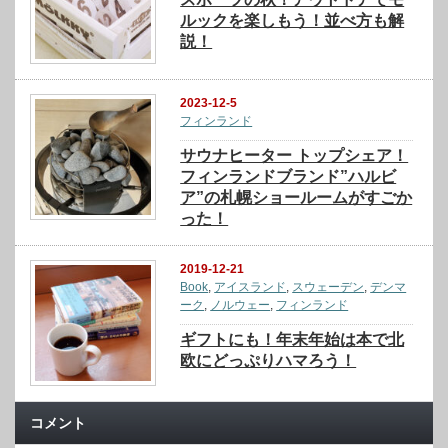
ルックを楽しもう！並べ方も解
説！
2023-12-5
フィンランド
サウナヒーター トップシェア！
フィンランドブランド”ハルビ
ア”の札幌ショールームがすごか
った！
2019-12-21
Book
,
アイスランド
,
スウェーデン
,
デンマ
ーク
,
ノルウェー
,
フィンランド
ギフトにも！年末年始は本で北
欧にどっぷりハマろう！
コメント