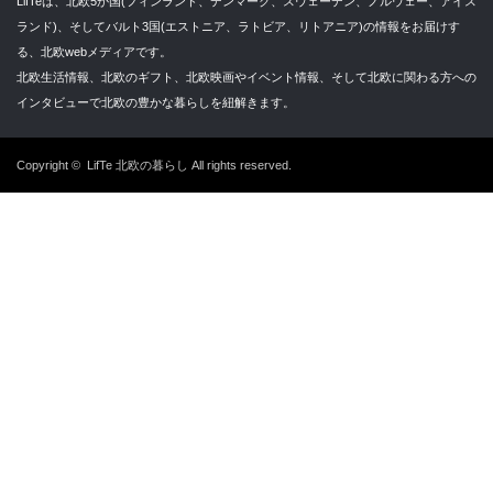
LifTeは、北欧5か国(フィンランド、デンマーク、スウェーデン、ノルウェー、アイス
ランド)、そしてバルト3国(エストニア、ラトビア、リトアニア)の情報をお届けす
る、北欧webメディアです。
北欧生活情報、北欧のギフト、北欧映画やイベント情報、そして北欧に関わる方への
インタビューで北欧の豊かな暮らしを紐解きます。
Copyright ©
LifTe 北欧の暮らし
All rights reserved.