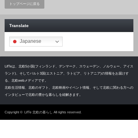
トップページに戻る
Translate
Japanese
LifTeは、北欧5か国(フィンランド、デンマーク、スウェーデン、ノルウェー、アイス
ランド)、そしてバルト3国(エストニア、ラトビア、リトアニア)の情報をお届けす
る、北欧webメディアです。
北欧生活情報、北欧のギフト、北欧映画やイベント情報、そして北欧に関わる方への
インタビューで北欧の豊かな暮らしを紐解きます。
Copyright ©
LifTe 北欧の暮らし
All rights reserved.