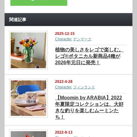
関連記事
2025-12-15
Character
,
デンマーク
植物の美しさをレゴで楽しむ。
レゴ®ボタニカル新商品4種が
2026年元日に発売！
2022-4-28
Character
,
フィンランド
【Moomin by ARABIA】2022
年夏限定コレクションは、大好
きな釣りを楽しむムーミンた
ち！
2022-9-13