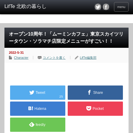
menu
オープン10周年！「ムーミンカフェ」東京スカイツリ
ータウン・ソラマチ店限定メニューがすごい！！
2022-5-31
Character
コメントを書く
LifTe編集部
Tweet
Share
25
Hatena
Pocket
feedly