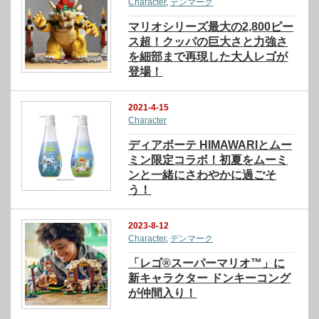
Character
,
デンマーク
マリオシリーズ最大の2,800ピー
ス超！クッパの巨大さと力強さ
を細部まで再現した大人レゴが
登場！
2021-4-15
Character
ディアボーテ HIMAWARIとムー
ミン限定コラボ！初夏をムーミ
ンと一緒にさわやかに過ごそ
う！
2023-8-12
Character
,
デンマーク
「レゴ®スーパーマリオ™」に
新キャラクター ドンキーコング
が仲間入り！