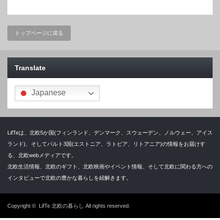
トップページに戻る
Translate
Japanese
LifTeは、北欧5か国(フィンランド、デンマーク、スウェーデン、ノルウェー、アイス
ランド)、そしてバルト3国(エストニア、ラトビア、リトアニア)の情報をお届けす
る、北欧webメディアです。
北欧生活情報、北欧のギフト、北欧映画やイベント情報、そして北欧に関わる方への
インタビューで北欧の豊かな暮らしを紐解きます。
Copyright ©
LifTe 北欧の暮らし
All rights reserved.