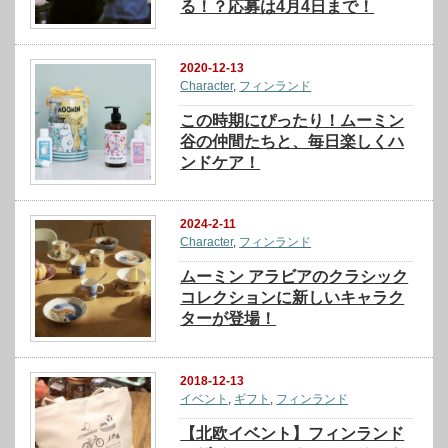
る！？応募は4月4日まで！
2020-12-13
Character
,
フィンランド
この時期にぴったり！ムーミン
谷の仲間たちと、毎日楽しくハ
ンドケア！
2024-2-11
Character
,
フィンランド
ムーミン アラビアのクラシック
コレクションに新しいキャラク
ターが登場！
2018-12-13
イベント
,
ギフト
,
フィンランド
【北欧イベント】フィンランド