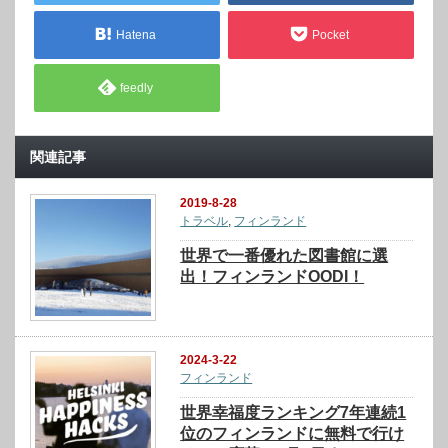
Hatena
Pocket
feedly
関連記事
2019-8-28
トラベル
,
フィンランド
世界で一番優れた図書館に選
出！フィンランドOODI！
2024-3-22
フィンランド
世界幸福度ランキング7年連続1
位のフィンランドに無料で行け