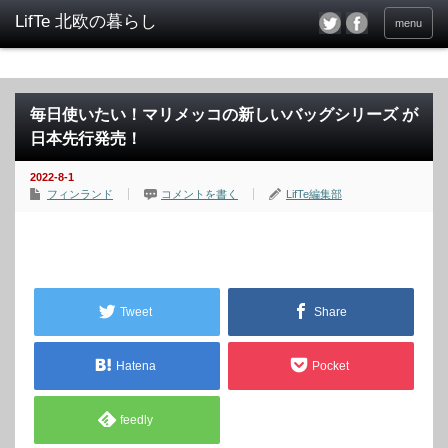
menu
毎日使いたい！マリメッコの新しいバッグシリーズ が
日本先行発売！
2022-8-1
フィンランド
コメントを書く
LifTe編集部
Tweet
Share
Hatena
Pocket
feedly