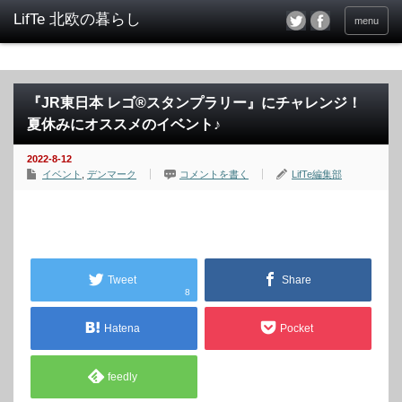
menu
『JR東日本 レゴ®スタンプラリー』にチャレンジ！
夏休みにオススメのイベント♪
2022-8-12
イベント
,
デンマーク
コメントを書く
LifTe編集部
Tweet
Share
8
Hatena
Pocket
feedly