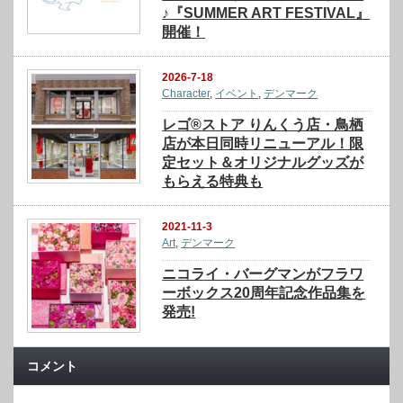
♪『SUMMER ART FESTIVAL』
開催！
2026-7-18
Character
,
イベント
,
デンマーク
レゴ®ストア りんくう店・鳥栖
店が本日同時リニューアル！限
定セット＆オリジナルグッズが
もらえる特典も
2021-11-3
Art
,
デンマーク
ニコライ・バーグマンがフラワ
ーボックス20周年記念作品集を
発売!
コメント