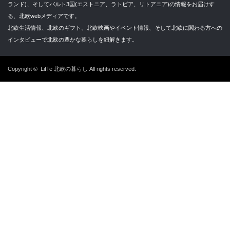
ランド)、そしてバルト3国(エストニア、ラトビア、リトアニア)の情報をお届けす
る、北欧webメディアです。
北欧生活情報、北欧のギフト、北欧映画やイベント情報、そして北欧に関わる方への
インタビューで北欧の豊かな暮らしを紐解きます。
Copyright ©
LifTe 北欧の暮らし
All rights reserved.