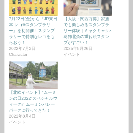
7月22日(金)から『JR東日
【大阪・関西万博】家族
本 レゴ®スタンプラリ
でも楽しめるスタンプラ
ー』を初開催！スタンプ
リー体験｜ミャクミャク×
ラリーで特別なレゴをも
葛飾北斎の重ね絵スタン
らおう！
プがすごい！
2022年7月3日
2025年8月26日
Character
イベント
【北欧イベント】”ムーミ
ンの日2022″スペシャルウ
ィークin ムーミンバレー
パークに行ってきた！
2022年8月4日
イベント