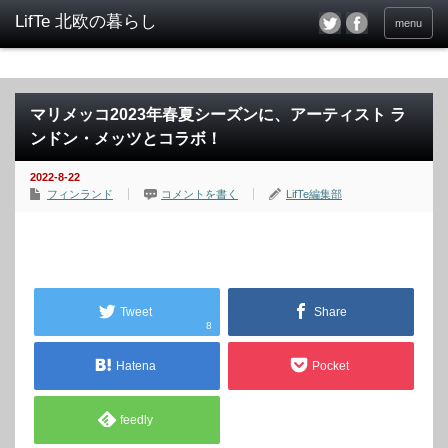
menu
マリメッコ2023年春夏シーズンに、アーティスト ラ
ンドン・メッツとコラボ！
2022-8-22
フィンランド
コメントを書く
LifTe編集部
Tweet
Share
8
Hatena
Pocket
feedly