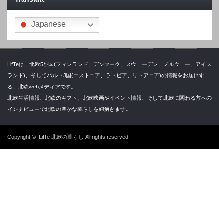
Japanese
LifTeは、北欧5か国(フィンランド、デンマーク、スウェーデン、ノルウェー、アイス
ランド)、そしてバルト3国(エストニア、ラトビア、リトアニア)の情報をお届けす
る、北欧webメディアです。
北欧生活情報、北欧のギフト、北欧映画やイベント情報、そして北欧に関わる方への
インタビューで北欧の豊かな暮らしを紐解きます。
Copyright ©
LifTe 北欧の暮らし
All rights reserved.