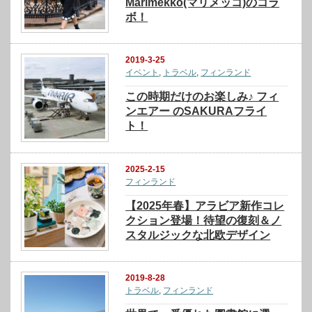
Marimekko(マリメッコ)のコラ
ボ！
2019-3-25
イベント
,
トラベル
,
フィンランド
この時期だけのお楽しみ♪ フィ
ンエアー のSAKURAフライ
ト！
2025-2-15
フィンランド
【2025年春】アラビア新作コレ
クション登場！待望の復刻＆ノ
スタルジックな北欧デザイン
2019-8-28
トラベル
,
フィンランド