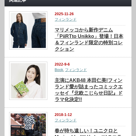
2025-11-26
フィンランド
マリメッコから新作デニム
「PiiRTto Unikko」登場！日本
＆フィンランド限定の特別コレ
クション
2022-9-6
Book
,
フィンランド
主演にAKB48 本田仁美!フィン
ランド愛が詰まったコミックエ
ッセイ『北欧こじらせ日記』ド
ラマ化決定!!
2018-1-12
フィンランド
春が待ち遠しい！ユニクロと