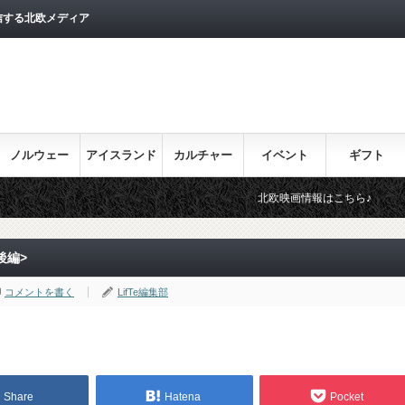
信する北欧メディア
ノルウェー
アイスランド
カルチャー
イベント
ギフト
北欧映画情報はこちら♪
目を通してお
後編>
コメントを書く
LifTe編集部
Share
Hatena
Pocket