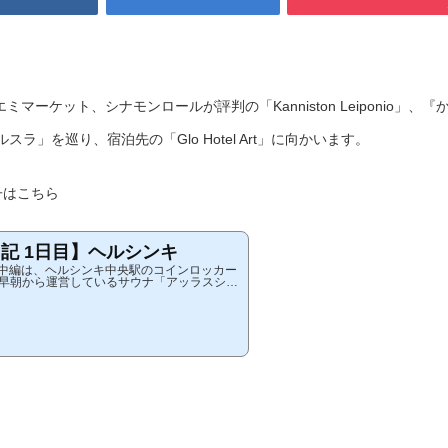
マーケット、シナモンロールが評判の「Kanniston Leiponio」、『
」を巡り、宿泊先の「Glo Hotel Art」に向かいます。
様子はこちら
日記 1日目】ヘルシンキ
目の中編は、ヘルシンキ中央駅のコインロッカー
早朝から運営しているサウナ「アッラスシー
光名所の一つ「オールドマーケット」を巡り