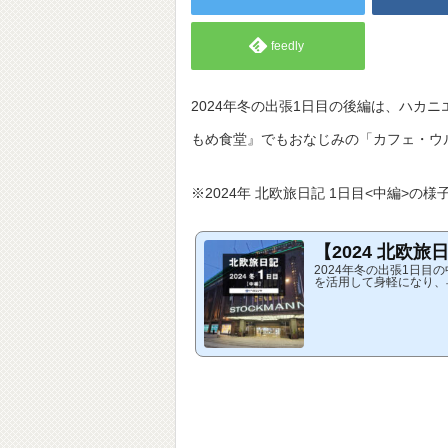
feedly
2024年冬の出張1日目の後編は、ハカニエミ
もめ食堂』でもおなじみの「カフェ・ウルスラ
※2024年 北欧旅日記 1日目<中編>の
【2024 北欧旅
2024年冬の出張1日
を活用して身軽になり、
プール」、ヘルシンキ観
ます。※2024...