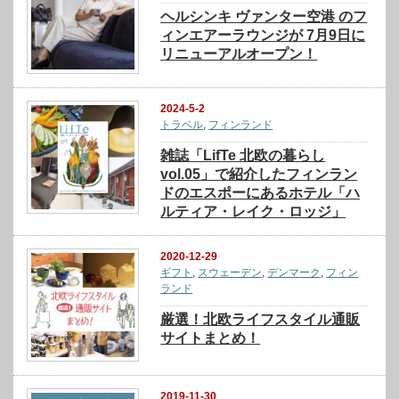
ヘルシンキ ヴァンター空港 のフ
ィンエアーラウンジが 7月9日に
リニューアルオープン！
2024-5-2
トラベル
,
フィンランド
雑誌「LifTe 北欧の暮らし
vol.05」で紹介したフィンラン
ドのエスポーにあるホテル「ハ
ルティア・レイク・ロッジ」
2020-12-29
ギフト
,
スウェーデン
,
デンマーク
,
フィン
ランド
厳選！北欧ライフスタイル通販
サイトまとめ！
2019-11-30