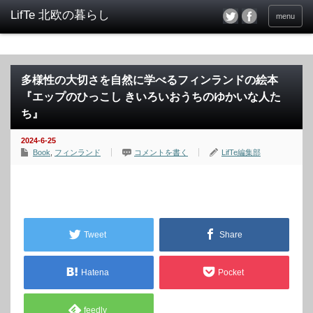
menu
多様性の大切さを自然に学べるフィンランドの絵本
『エップのひっこし きいろいおうちのゆかいな人た
ち』
2024-6-25
Book
,
フィンランド
コメントを書く
LifTe編集部
Tweet
Share
Hatena
Pocket
feedly