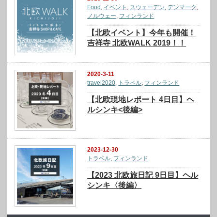
Food
,
イベント
,
スウェーデン
,
デンマーク
,
ノルウェー
,
フィンランド
【北欧イベント】今年も開催！
吉祥寺 北欧WALK 2019！！
2020-3-11
travel2020
,
トラベル
,
フィンランド
【北欧現地レポート 4日目】ヘ
ルシンキ<後編>
2023-12-30
トラベル
,
フィンランド
【2023 北欧旅日記 9日目】ヘル
シンキ〈後編〉