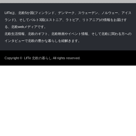
LifTeは、北欧5か国(フィンランド、デンマーク、スウェーデン、ノルウェー、アイス
ランド)、そしてバルト3国(エストニア、ラトビア、リトアニア)の情報をお届けす
る、北欧webメディアです。
北欧生活情報、北欧のギフト、北欧映画やイベント情報、そして北欧に関わる方への
インタビューで北欧の豊かな暮らしを紐解きます。
Copyright ©
LifTe 北欧の暮らし
All rights reserved.