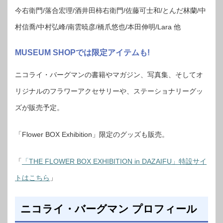
今右衛門/落合宏理/酒井田柿右衛門/佐藤可士和/とんだ林蘭/中
村信喬/中村弘峰/南雲暁彦/橋爪悠也/本⽥伸明/Lara 他
MUSEUM SHOPでは限定アイテムも!
ニコライ・バーグマンの書籍やマガジン、写真集、そしてオ
リジナルのフラワーアクセサリーや、ステーショナリーグッ
ズが販売予定。
「Flower BOX Exhibition」限定のグッズも販売。
「
「THE FLOWER BOX EXHIBITION in DAZAIFU」特設サイ
トはこちら
」
ニコライ・バーグマン プロフィール