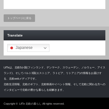
トップページに戻る
Translate
Japanese
LifTeは、北欧5か国(フィンランド、デンマーク、スウェーデン、ノルウェー、アイス
ランド)、そしてバルト3国(エストニア、ラトビア、リトアニア)の情報をお届けす
る、北欧webメディアです。
北欧生活情報、北欧のギフト、北欧映画やイベント情報、そして北欧に関わる方への
インタビューで北欧の豊かな暮らしを紐解きます。
Copyright ©
LifTe 北欧の暮らし
All rights reserved.