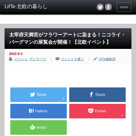
menu
太宰府天満宮がフラワーアートに染まる！ニコライ・
バーグマンの展覧会が開催！【北欧イベント】
2022-9-3
イベント
,
デンマーク
コメントを書く
LifTe編集部
Tweet
Share
7
Hatena
Pocket
1
feedly