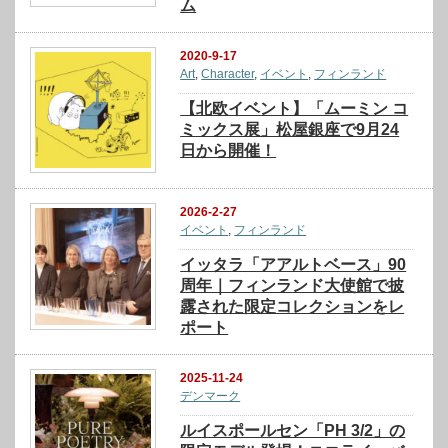
ム
2020-9-17
Art
,
Character
,
イベント
,
フィンランド
【北欧イベント】「ムーミン コ
ミックス展」松屋銀座で9月24
日から開催！
2026-2-27
イベント
,
フィンランド
イッタラ「アアルトベース」90
周年｜フィンランド大使館で披
露された限定コレクションをレ
ポート
2025-11-24
デンマーク
ルイスポールセン「PH 3/2」の