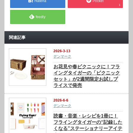
Hatena
Pocket
1
feedly
関連記事
2026-3-13
デンマーク
お花見や春ピクニックに！フラ
イングタイガーの「ピクニック
セット」が2週間限定お試しプ
ライスで発売
2026-6-6
デンマーク
読書・音楽・レシピを1冊に！
フライングタイガーの“記録した
くなる”ステーショナリーアイテ