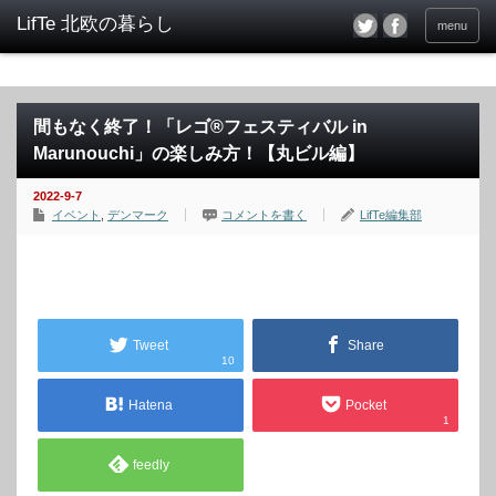
menu
間もなく終了！「レゴ®フェスティバル in
Marunouchi」の楽しみ方！【丸ビル編】
2022-9-7
イベント
,
デンマーク
コメントを書く
LifTe編集部
Tweet
Share
10
Hatena
Pocket
1
feedly