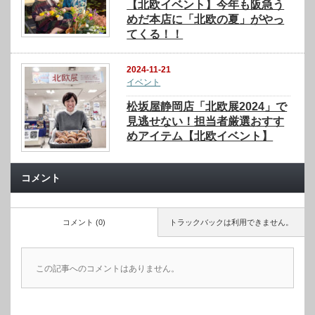
【北欧イベント】今年も阪急う
めだ本店に「北欧の夏」がやっ
てくる！！
2024-11-21
イベント
松坂屋静岡店「北欧展2024」で
見逃せない！担当者厳選おすす
めアイテム【北欧イベント】
コメント
コメント (0)
トラックバックは利用できません。
この記事へのコメントはありません。