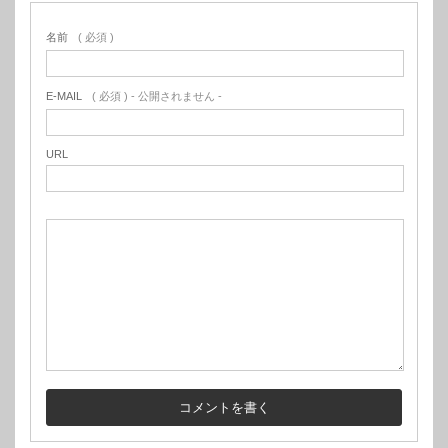
名前
( 必須 )
E-MAIL
( 必須 ) - 公開されません -
URL