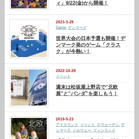
ィ」9/22(金)から開催！
2023-3-29
Game
,
デンマーク
世界大会の日本予選も開催！デ
ンマーク発のゲーム「クラス
ク」が今熱い！
2022-10-29
イベント
週末は松坂屋上野店で”北欧
展”と”パンダ”を楽しもう！
2019-5-23
アイスランド
,
イベント
,
スウェーデン
,
デ
ンマーク
,
ノルウェー
,
フィンランド