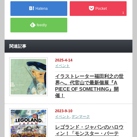
Hatena
Pocket
1
feedly
関連記事
2025-4-14
イベント
イラストレーター福田利之の世
界へ。代官山で最新個展『A
PIECE OF SOMETHING』開
催！
2023-9-10
イベント
,
デンマーク
レゴランド・ジャパンのハロウ
ィン！「モンスター・パーテ