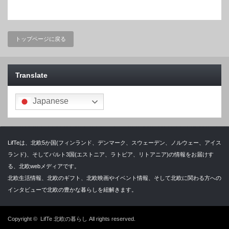
トップページに戻る
Translate
Japanese
LifTeは、北欧5か国(フィンランド、デンマーク、スウェーデン、ノルウェー、アイス
ランド)、そしてバルト3国(エストニア、ラトビア、リトアニア)の情報をお届けす
る、北欧webメディアです。
北欧生活情報、北欧のギフト、北欧映画やイベント情報、そして北欧に関わる方への
インタビューで北欧の豊かな暮らしを紐解きます。
Copyright ©
LifTe 北欧の暮らし
All rights reserved.