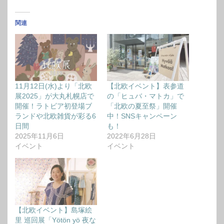
関連
11月12日(水)より「北欧
【北欧イベント】表参道
展2025」が大丸札幌店で
の「ヒュバ・マトカ」で
開催！ラトビア初登場ブ
「北欧の夏至祭」開催
ランドや北欧雑貨が彩る6
中！SNSキャンペーン
日間
も！
2025年11月6日
2022年6月28日
イベント
イベント
【北欧イベント】島塚絵
里 巡回展「Yötön yö 夜な