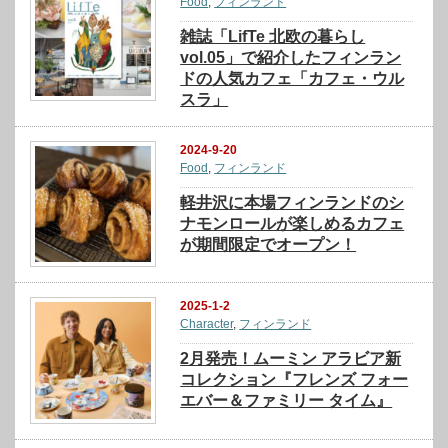
Food
,
フィンランド
雑誌「LifTe 北欧の暮らし
vol.05」で紹介したフィンラン
ドの人気カフェ「カフェ・ウル
スラ」
2024-9-20
Food
,
フィンランド
軽井沢に本場フィンランドのシ
ナモンロールが楽しめるカフェ
が期間限定でオープン！
2025-1-2
Character
,
フィンランド
2月発売！ムーミン アラビア新
コレクション『フレンズ フォー
エバー＆ファミリー タイム』