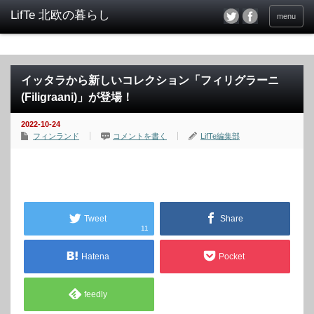
menu
イッタラから新しいコレクション「フィリグラーニ
(Filigraani)」が登場！
2022-10-24
フィンランド
コメントを書く
LifTe編集部
Tweet
Share
11
Hatena
Pocket
feedly