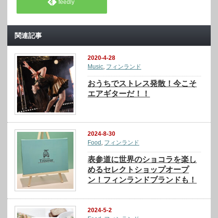
feedly
関連記事
2020-4-28
Music
,
フィンランド
おうちでストレス発散！今こそ
エアギターだ！！
2024-8-30
Food
,
フィンランド
表参道に世界のショコラを楽し
めるセレクトショップオープ
ン！フィンランドブランドも！
2024-5-2