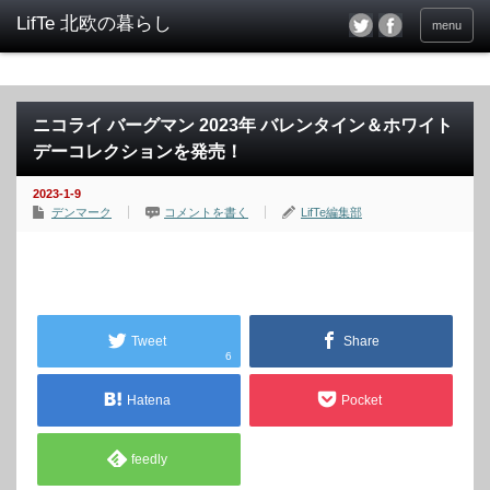
menu
ニコライ バーグマン 2023年 バレンタイン＆ホワイト
デーコレクションを発売！
2023-1-9
デンマーク
コメントを書く
LifTe編集部
Tweet
Share
6
Hatena
Pocket
feedly