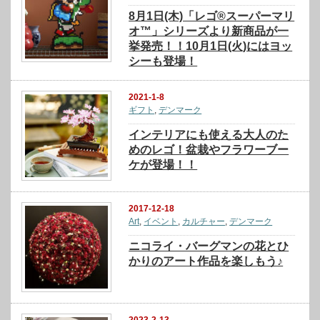
8月1日(木)「レゴ®スーパーマリ
オ™」シリーズより新商品が一
挙発売！！10月1日(火)にはヨッ
シーも登場！
2021-1-8
ギフト
,
デンマーク
インテリアにも使える大人のた
めのレゴ！盆栽やフラワーブー
ケが登場！！
2017-12-18
Art
,
イベント
,
カルチャー
,
デンマーク
ニコライ・バーグマンの花とひ
かりのアート作品を楽しもう♪