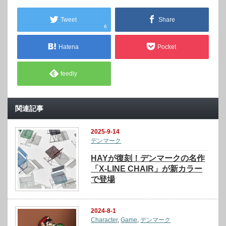
Tweet
Share
6
Hatena
Pocket
feedly
関連記事
2025-9-14
デンマーク
HAYが復刻！デンマークの名作
「X-LINE CHAIR」が新カラー
で登場
2024-8-1
Character
,
Game
,
デンマーク