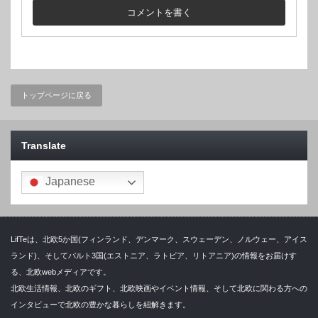
トップページに戻る
Translate
Japanese
LifTeは、北欧5か国(フィンランド、デンマーク、スウェーデン、ノルウェー、アイス
ランド)、そしてバルト3国(エストニア、ラトビア、リトアニア)の情報をお届けす
る、北欧webメディアです。
北欧生活情報、北欧のギフト、北欧映画やイベント情報、そして北欧に関わる方への
インタビューで北欧の豊かな暮らしを紐解きます。