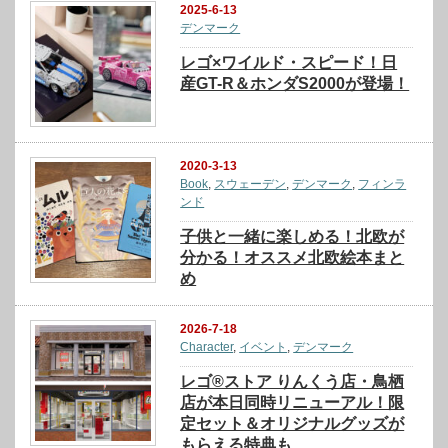
2025-6-13
デンマーク
レゴ×ワイルド・スピード！日
産GT-R＆ホンダS2000が登場！
2020-3-13
Book
,
スウェーデン
,
デンマーク
,
フィンラ
ンド
子供と一緒に楽しめる！北欧が
分かる！オススメ北欧絵本まと
め
2026-7-18
Character
,
イベント
,
デンマーク
レゴ®ストア りんくう店・鳥栖
店が本日同時リニューアル！限
定セット＆オリジナルグッズが
もらえる特典も