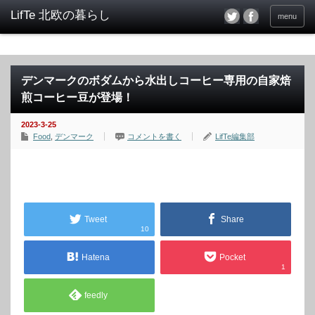
menu
デンマークのボダムから水出しコーヒー専用の自家焙
煎コーヒー豆が登場！
2023-3-25
Food
,
デンマーク
コメントを書く
LifTe編集部
Tweet
Share
10
Hatena
Pocket
1
feedly