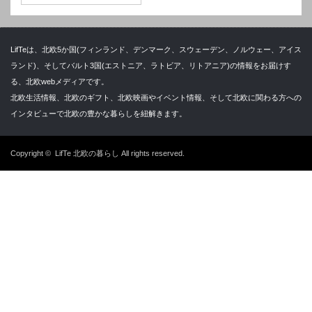
LifTeは、北欧5か国(フィンランド、デンマーク、スウェーデン、ノルウェー、アイス
ランド)、そしてバルト3国(エストニア、ラトビア、リトアニア)の情報をお届けす
る、北欧webメディアです。
北欧生活情報、北欧のギフト、北欧映画やイベント情報、そして北欧に関わる方への
インタビューで北欧の豊かな暮らしを紐解きます。
Copyright ©
LifTe 北欧の暮らし
All rights reserved.