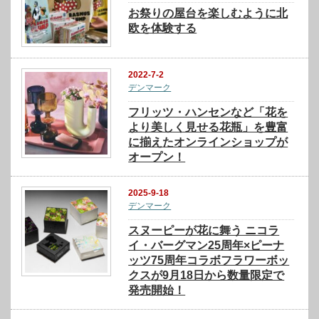
お祭りの屋台を楽しむように北
欧を体験する
2022-7-2
デンマーク
フリッツ・ハンセンなど「花を
より美しく見せる花瓶」を豊富
に揃えたオンラインショップが
オープン！
2025-9-18
デンマーク
スヌーピーが花に舞う ニコラ
イ・バーグマン25周年×ピーナ
ッツ75周年コラボフラワーボッ
クスが9月18日から数量限定で
発売開始！