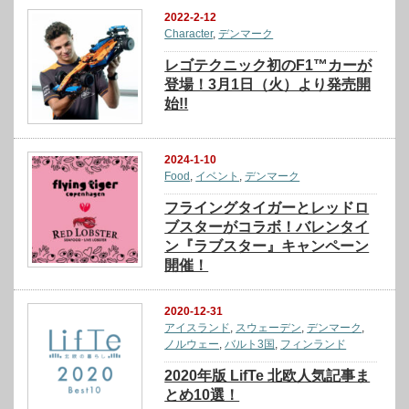
2022-2-12
Character
,
デンマーク
レゴテクニック初のF1™カーが
登場！3月1日（火）より発売開
始!!
2024-1-10
Food
,
イベント
,
デンマーク
フライングタイガーとレッドロ
ブスターがコラボ！バレンタイ
ン『ラブスター』キャンペーン
開催！
2020-12-31
アイスランド
,
スウェーデン
,
デンマーク
,
ノルウェー
,
バルト3国
,
フィンランド
2020年版 LifTe 北欧人気記事ま
とめ10選！