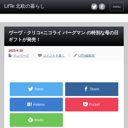
menu
ヴーヴ・クリコ×ニコライ バーグマン の特別な母の日
ギフトが発売！
2023-4-20
デンマーク
コメントを書く
LifTe編集部
Tweet
Share
Hatena
Pocket
feedly