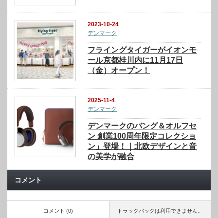
2023-10-24
デンマーク
フライングタイガーがイオンモ
ール京都桂川内に11月17日
（金）オープン！
2025-11-4
デンマーク
デンマークのバング＆オルフセ
ン 創業100周年限定コレクショ
ン」登場！｜北欧デザインと音
の美学が融合
コメント
コメント (0)
トラックバックは利用できません。