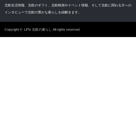
北欧生活情報、北欧のギフト、北欧映画やイベント情報、そして北欧に関わる方への
インタビューで北欧の豊かな暮らしを紐解きます。
Copyright ©
LifTe 北欧の暮らし
All rights reserved.