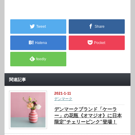
Tweet
Share
Hatena
Pocket
feedly
関連記事
2021-1-11
デンマーク
デンマークブランド「ケーラ
ー」の花瓶《オマジオ》に日本
限定”チェリーピンク”登場！