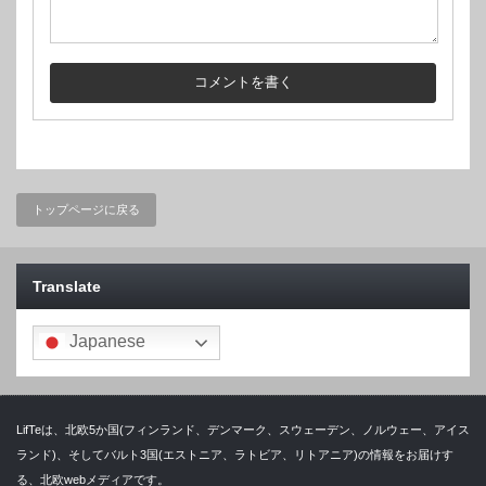
トップページに戻る
Translate
Japanese
LifTeは、北欧5か国(フィンランド、デンマーク、スウェーデン、ノルウェー、アイス
ランド)、そしてバルト3国(エストニア、ラトビア、リトアニア)の情報をお届けす
る、北欧webメディアです。