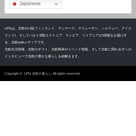
Japanese
LifTeは、北欧5か国(フィンランド、デンマーク、スウェーデン、ノルウェー、アイス
ランド)、そしてバルト3国(エストニア、ラトビア、リトアニア)の情報をお届けす
る、北欧webメディアです。
北欧生活情報、北欧のギフト、北欧映画やイベント情報、そして北欧に関わる方への
インタビューで北欧の豊かな暮らしを紐解きます。
Copyright ©
LifTe 北欧の暮らし
All rights reserved.