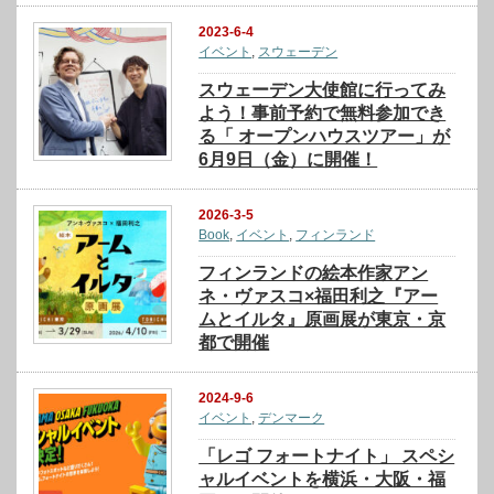
2023-6-4
イベント
,
スウェーデン
スウェーデン大使館に行ってみ
よう！事前予約で無料参加でき
る「 オープンハウスツアー」が
6月9日（金）に開催！
2026-3-5
Book
,
イベント
,
フィンランド
フィンランドの絵本作家アン
ネ・ヴァスコ×福田利之『アー
ムとイルタ』原画展が東京・京
都で開催
2024-9-6
イベント
,
デンマーク
「レゴ フォートナイト」 スペシ
ャルイベントを横浜・大阪・福