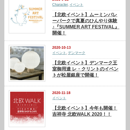
Character
,
イベント
【北欧イベント】ムーミンバレ
ーパークで真夏のひんやり体験
♪『SUMMER ART FESTIVAL』
開催！
2020-10-13
イベント
,
デンマーク
【北欧イベント】デンマーク王
室御用達 レ・クリントのイベン
トが松屋銀座で開催！
2020-11-18
イベント
【北欧イベント】今年も開催！
吉祥寺 北欧WALK 2020！！