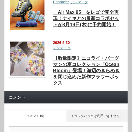
Character
,
デンマーク
「Air Max 95」をレゴで完全再
現！ナイキとの最新コラボセッ
トが3月19日(木)に予約開始！
2026-5-30
デンマーク
【数量限定】ニコライ・バーグ
マンの夏コレクション「Ocean
Bloom」登場！海辺のきらめき
を閉じ込めた新作フラワーボッ
クス
コメント
コメント (0)
トラックバックは利用できません。