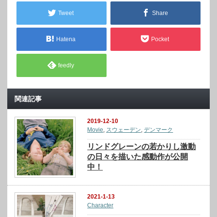
Tweet
Share
Hatena
Pocket
feedly
関連記事
2019-12-10
Movie
,
スウェーデン
,
デンマーク
リンドグレーンの若かりし激動
の日々を描いた感動作が公開
中！
2021-1-13
Character