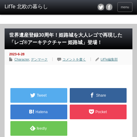
menu
世界遺産登録30周年！姫路城を大人レゴで再現した
「レゴ®アーキテクチャー 姫路城」登場！
2023-6-28
Character
,
デンマーク
コメントを書く
LifTe編集部
Tweet
Share
Hatena
Pocket
feedly