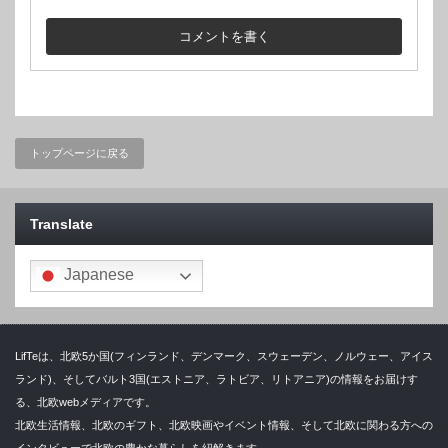
トップページに戻る
Translate
Japanese
LifTeは、北欧5か国(フィンランド、デンマーク、スウェーデン、ノルウェー、アイス
ランド)、そしてバルト3国(エストニア、ラトビア、リトアニア)の情報をお届けす
る、北欧webメディアです。
北欧生活情報、北欧のギフト、北欧映画やイベント情報、そして北欧に関わる方への