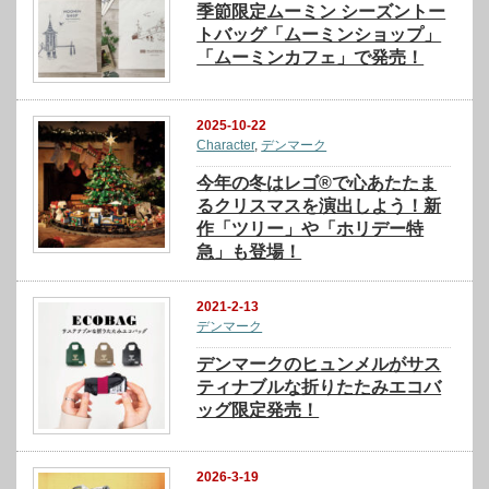
季節限定ムーミン シーズントー
トバッグ「ムーミンショップ」
「ムーミンカフェ」で発売！
2025-10-22
Character
,
デンマーク
今年の冬はレゴ®で心あたたま
るクリスマスを演出しよう！新
作「ツリー」や「ホリデー特
急」も登場！
2021-2-13
デンマーク
デンマークのヒュンメルがサス
ティナブルな折りたたみエコバ
ッグ限定発売！
2026-3-19