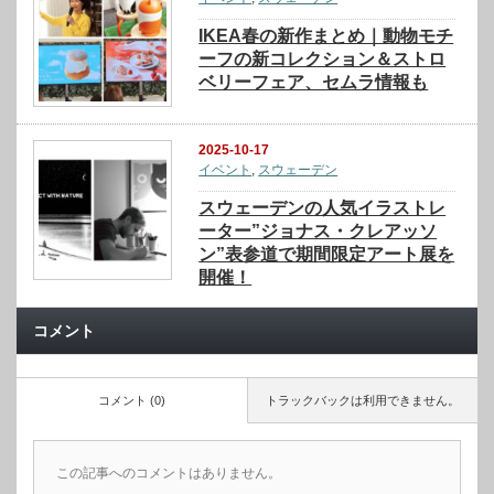
IKEA春の新作まとめ｜動物モチ
ーフの新コレクション＆ストロ
ベリーフェア、セムラ情報も
2025-10-17
イベント
,
スウェーデン
スウェーデンの人気イラストレ
ーター”ジョナス・クレアッソ
ン”表参道で期間限定アート展を
開催！
コメント
コメント (0)
トラックバックは利用できません。
この記事へのコメントはありません。