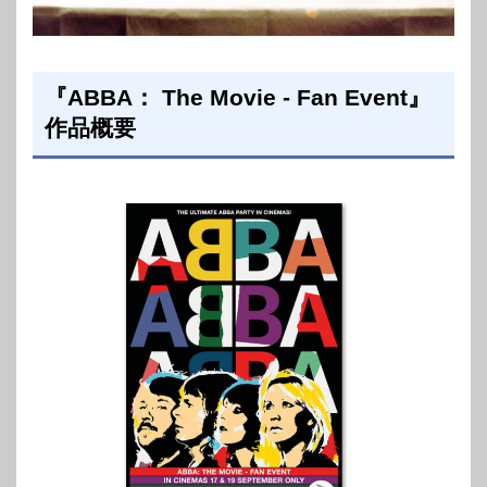
『ABBA： The Movie - Fan Event』
作品概要