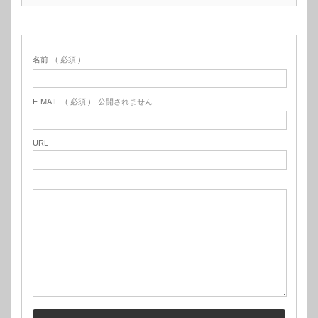
名前
( 必須 )
E-MAIL
( 必須 ) - 公開されません -
URL