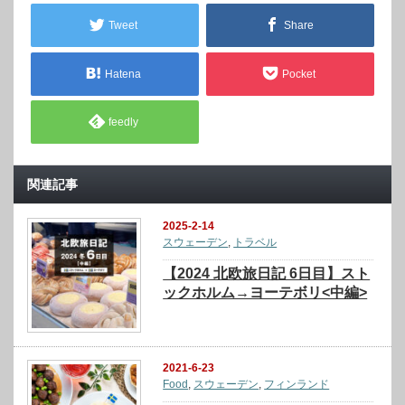
Tweet
Share
Hatena
Pocket
feedly
関連記事
2025-2-14
スウェーデン
,
トラベル
【2024 北欧旅日記 6日目】スト
ックホルム→ヨーテボリ<中編>
2021-6-23
Food
,
スウェーデン
,
フィンランド