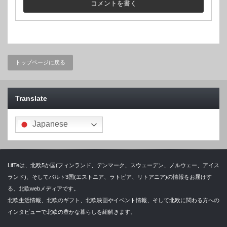
トップページに戻る
Translate
Japanese
LifTeは、北欧5か国(フィンランド、デンマーク、スウェーデン、ノルウェー、アイス
ランド)、そしてバルト3国(エストニア、ラトビア、リトアニア)の情報をお届けす
る、北欧webメディアです。
北欧生活情報、北欧のギフト、北欧映画やイベント情報、そして北欧に関わる方への
インタビューで北欧の豊かな暮らしを紐解きます。