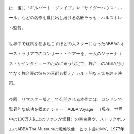
は、後に『ギルバート・グレイプ』や『サイダーハウス・ル
ール』などの名作を世に出し続ける名匠ラッセ・ハルストレ
ム監督。
世界中で旋風を巻き起こすほどの大スターになったABBAのオ
ーストラリアでのコンサート・ツアーを、一人のジャーナリ
ストがインタビューのために追う設定で、舞台上のABBAだけ
でなく舞台裏の彼らの素顔も捉えたカルト的な人気を誇る映
画。
今回、リマスター版として公開される本作には、ロンドンで
驚異的な成功を収めたショー「ABBA Voyage」（現在、世界
中の100万人以上のファンが鑑賞）の舞台裏や、ストックホル
ムのABBA The Museumの短編映像、ヒット曲のMV、1977年