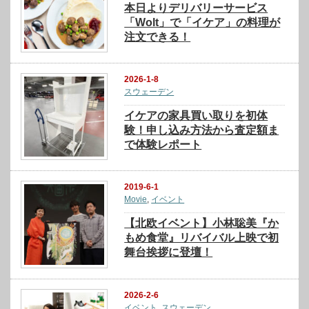
本日よりデリバリーサービス
「Wolt」で「イケア」の料理が
注文できる！
2026-1-8
スウェーデン
イケアの家具買い取りを初体
験！申し込み方法から査定額ま
で体験レポート
2019-6-1
Movie
,
イベント
【北欧イベント】小林聡美『か
もめ食堂』リバイバル上映で初
舞台挨拶に登壇！
2026-2-6
イベント
,
スウェーデン