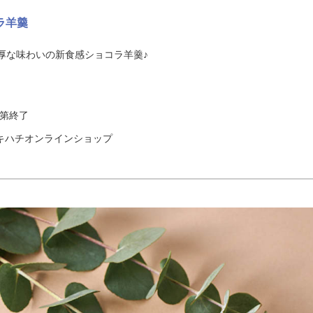
ラ羊羹
厚な味わいの新食感ショコラ羊羹♪
次第終了
キハチオンラインショップ