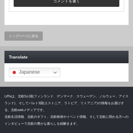
トップページに戻る
Translate
Japanese
LifTeは、北欧5か国(フィンランド、デンマーク、スウェーデン、ノルウェー、アイス
ランド)、そしてバルト3国(エストニア、ラトビア、リトアニア)の情報をお届けす
る、北欧webメディアです。
北欧生活情報、北欧のギフト、北欧映画やイベント情報、そして北欧に関わる方への
インタビューで北欧の豊かな暮らしを紐解きます。