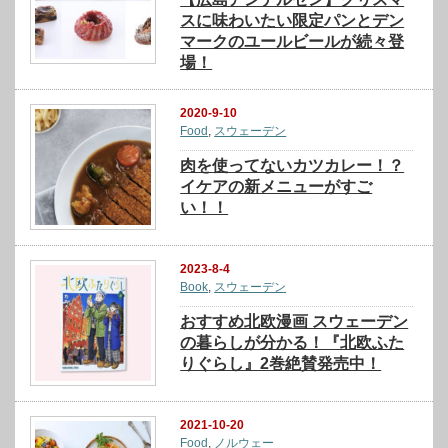
スに味わいたい限定パンとデン
マークのユールビールが続々登
場！
2020-9-10
Food
,
スウェーデン
肉を使ってないカツカレー！？
イケアの新メニューがすご
い！！
2023-8-4
Book
,
スウェーデン
おすすめ北欧漫画 スウェーデン
の暮らしが分かる！『北欧ふた
りぐらし』2巻絶賛発売中！
2021-10-20
Food
,
ノルウェー