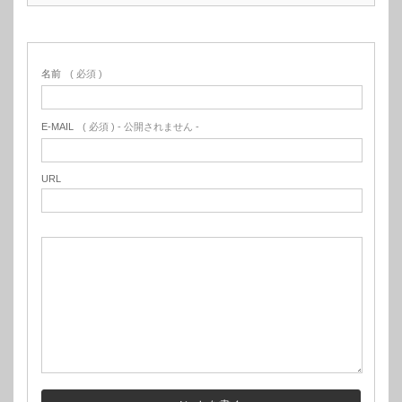
名前
( 必須 )
E-MAIL
( 必須 ) - 公開されません -
URL