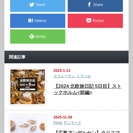
Tweet
Share
Hatena
Pocket
feedly
関連記事
2025-1-13
スウェーデン
,
トラベル
【2024 北欧旅日記 5日目】スト
ックホルム<前編>
2025-11-28
Food
,
デンマーク
【広島アンデルセン】クリスマ