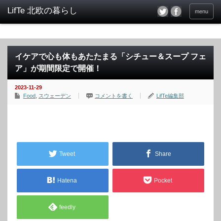
menu
イケアで心も体もあたたまる「シチュー＆スープ フェ
ア」が期間限定で開催！
2023-11-29
Food
,
スウェーデン
コメントを書く
LifTe編集部
Tweet
Share
Hatena
Pocket
feedly