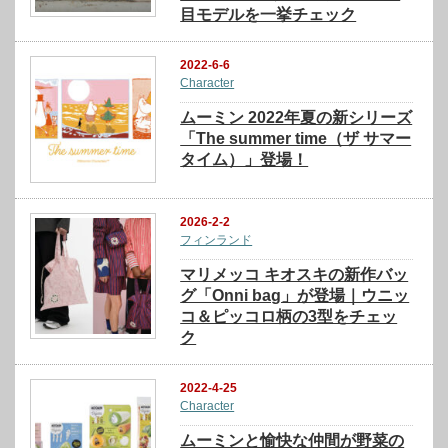
目モデルを一挙チェック
2022-6-6
Character
ムーミン 2022年夏の新シリーズ
「The summer time（ザ サマー
タイム）」登場！
2026-2-2
フィンランド
マリメッコ キオスキの新作バッ
グ「Onni bag」が登場｜ウニッ
コ＆ピッコロ柄の3型をチェッ
ク
2022-4-25
Character
ムーミンと愉快な仲間が野菜の