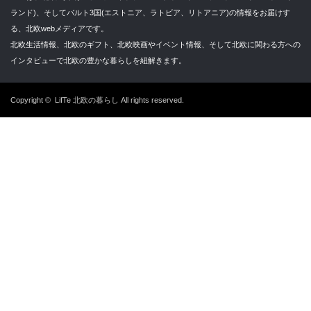
ランド)、そしてバルト3国(エストニア、ラトビア、リトアニア)の情報をお届けす
る、北欧webメディアです。
北欧生活情報、北欧のギフト、北欧映画やイベント情報、そして北欧に関わる方への
インタビューで北欧の豊かな暮らしを紐解きます。
Copyright ©
LifTe 北欧の暮らし
All rights reserved.