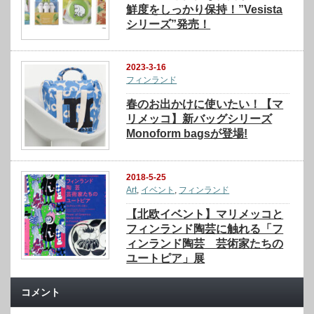
鮮度をしっかり保持！”Vesista
シリーズ”発売！
2023-3-16
フィンランド
春のお出かけに使いたい！【マ
リメッコ】新バッグシリーズ
Monoform bagsが登場!
2018-5-25
Art
,
イベント
,
フィンランド
【北欧イベント】マリメッコと
フィンランド陶芸に触れる「フ
ィンランド陶芸 芸術家たちの
ユートピア」展
コメント