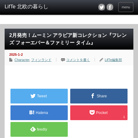
menu
2月発売！ムーミン アラビア新コレクション『フレン
ズ フォーエバー＆ファミリー タイム』
2025-1-2
Character
,
フィンランド
コメントを書く
LifTe編集部
Tweet
Share
Hatena
Pocket
1
feedly