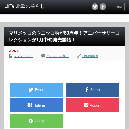
menu
マリメッコのウニッコ柄が60周年！アニバーサリーコ
レクションが1月中旬発売開始！
2024-1-6
フィンランド
コメントを書く
LifTe編集部
Tweet
Share
Hatena
Pocket
feedly