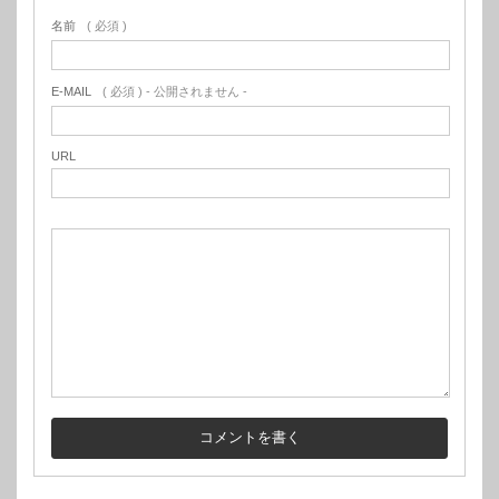
名前
( 必須 )
E-MAIL
( 必須 ) - 公開されません -
URL