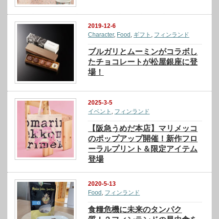
2019-12-6
Character
,
Food
,
ギフト
,
フィンランド
ブルガリとムーミンがコラボし
たチョコレートが松屋銀座に登
場！
2025-3-5
イベント
,
フィンランド
【阪急うめだ本店】マリメッコ
のポップアップ開催！新作フロ
ーラルプリント＆限定アイテム
登場
2020-5-13
Food
,
フィンランド
食糧危機に未来のタンパク