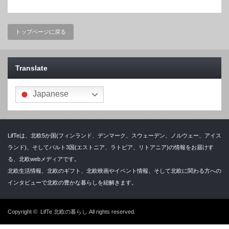
トップページに戻る
Translate
Japanese
LifTeは、北欧5か国(フィンランド、デンマーク、スウェーデン、ノルウェー、アイス
ランド)、そしてバルト3国(エストニア、ラトビア、リトアニア)の情報をお届けす
る、北欧webメディアです。
北欧生活情報、北欧のギフト、北欧映画やイベント情報、そして北欧に関わる方への
インタビューで北欧の豊かな暮らしを紐解きます。
Copyright ©
LifTe 北欧の暮らし
All rights reserved.